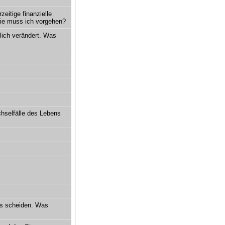
eitige finanzielle
 Wie muss ich vorgehen?
lich verändert. Was
hselfälle des Lebens
ns scheiden. Was