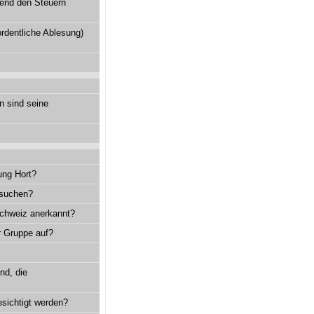
fend den Steuern
rdentliche Ablesung)
n sind seine
ung Hort?
esuchen?
Schweiz anerkannt?
r Gruppe auf?
nd, die
esichtigt werden?