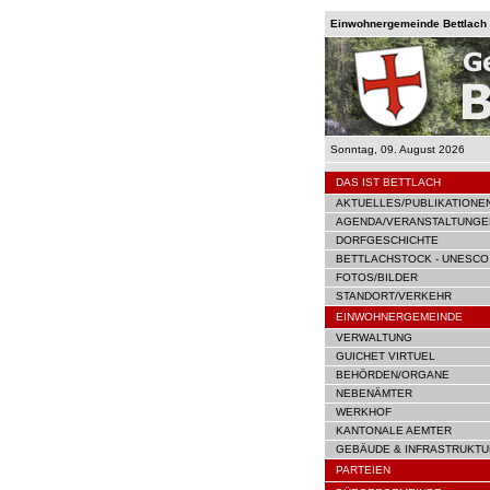
Einwohnergemeinde Bettlach |
Sonntag, 09. August 2026
DAS IST BETTLACH
AKTUELLES/PUBLIKATIONE
AGENDA/VERANSTALTUNGE
DORFGESCHICHTE
BETTLACHSTOCK - UNESCO
FOTOS/BILDER
STANDORT/VERKEHR
EINWOHNERGEMEINDE
VERWALTUNG
GUICHET VIRTUEL
BEHÖRDEN/ORGANE
NEBENÄMTER
WERKHOF
KANTONALE AEMTER
GEBÄUDE & INFRASTRUKTU
PARTEIEN