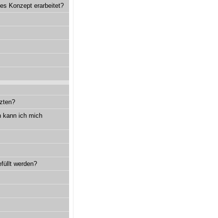
hes Konzept erarbeitet?
tzten?
n kann ich mich
füllt werden?