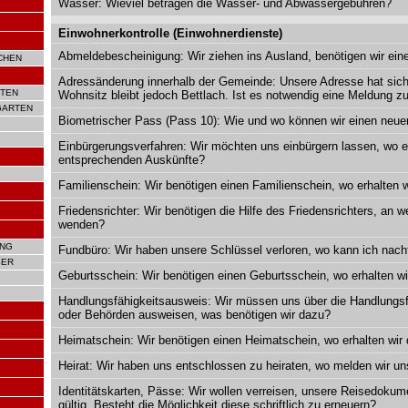
Wasser: Wieviel betragen die Wasser- und Abwassergebühren?
Einwohnerkontrolle (Einwohnerdienste)
Abmeldebescheinigung: Wir ziehen ins Ausland, benötigen wir ei
CHEN
Adressänderung innerhalb der Gemeinde: Unsere Adresse hat sich
TEN
Wohnsitz bleibt jedoch Bettlach. Ist es notwendig eine Meldung 
GARTEN
Biometrischer Pass (Pass 10): Wie und wo können wir einen neu
Einbürgerungsverfahren: Wir möchten uns einbürgern lassen, wo er
entsprechenden Auskünfte?
Familienschein: Wir benötigen einen Familienschein, wo erhalten
Friedensrichter: Wir benötigen die Hilfe des Friedensrichters, an 
wenden?
UNG
Fundbüro: Wir haben unsere Schlüssel verloren, wo kann ich nach
SER
Geburtsschein: Wir benötigen einen Geburtsschein, wo erhalten 
Handlungsfähigkeitsausweis: Wir müssen uns über die Handlungsf
oder Behörden ausweisen, was benötigen wir dazu?
Heimatschein: Wir benötigen einen Heimatschein, wo erhalten wi
Heirat: Wir haben uns entschlossen zu heiraten, wo melden wir un
Identitätskarten, Pässe: Wir wollen verreisen, unsere Reisedokum
gültig. Besteht die Möglichkeit diese schriftlich zu erneuern?