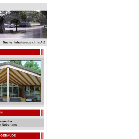
Suche:
Inhaltsverzeichnis A-Z
IN
Roswitha
im Nebenamt
 GEBÄUDE