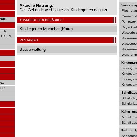
Aktuelle Nutzung:
Verwaltun
Das Gebäude wird heute als Kindergarten genutzt.
Friedhofan
Gemeinde
CHEN
STANDORT DES GEBÄUDES
Pumpwerk 
Regenklärb
Kindergarten Muracher (Karte)
TEN
Wasserbezu
GARTEN
Wasserrese
ZUSTÄNDIG
Wasserrese
Bauverwaltung
Wasserrese
Werkhof u
Kindergar
Kindergar
Kindergart
Kindergar
UNG
Kindergarte
SER
Schulhäus
Schulanla
Schulanla
Kultur- un
Adamhaus
Bängihaus
Freizeit, S
Sportanla