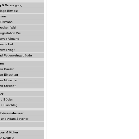
g & Versorgung
lage Birrholz
haus
Erlimoos
ecken Witi
gsstation Witi
rvoir Allmend
rvoir Hof
rvoir Vogt
nd Feuerwehrgebäude
ten
ten Büelen
en Einschlag
ten Muracher
n Stellihof
er
ge Büelen
ge Einschlag
d Vereinshäuser
 und Adam-Spycher
port & Kultur
ge Neufeld