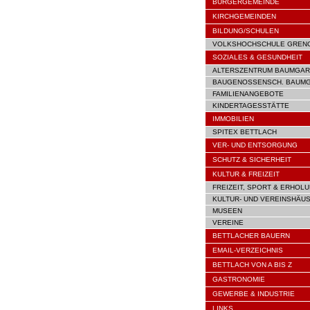
BÜRGERGEMEINDE
KIRCHGEMEINDEN
BILDUNG/SCHULEN
VOLKSHOCHSCHULE GREN
SOZIALES & GESUNDHEIT
ALTERSZENTRUM BAUMGAR
BAUGENOSSENSCH. BAUM
FAMILIENANGEBOTE
KINDERTAGESSTÄTTE
IMMOBILIEN
SPITEX BETTLACH
VER- UND ENTSORGUNG
SCHUTZ & SICHERHEIT
KULTUR & FREIZEIT
FREIZEIT, SPORT & ERHOL
KULTUR- UND VEREINSHÄU
MUSEEN
VEREINE
BETTLACHER BAUERN
EMAIL-VERZEICHNIS
BETTLACH VON A BIS Z
GASTRONOMIE
GEWERBE & INDUSTRIE
LINKS