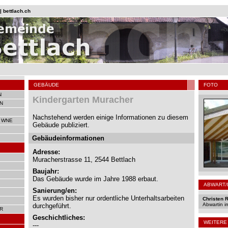
 bettlach.ch
GEBÄUDE
FOTO
N
Kindergarten Muracher
N
Nachstehend werden einige Informationen zu diesem
 WNE
Gebäude publiziert.
Gebäudeinformationen
Adresse:
Muracherstrasse 11, 2544 Bettlach
Baujahr:
Das Gebäude wurde im Jahre 1988 erbaut.
ABWART/
Sanierung/en:
Es wurden bisher nur ordentliche Unterhaltsarbeiten
Christen 
Abwartin 
durchgeführt.
R
Geschichtliches:
WEITERE
---