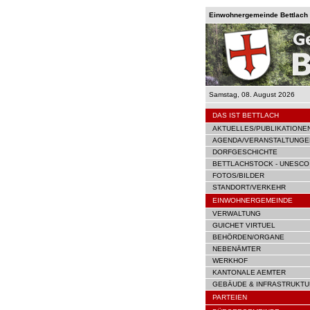
Einwohnergemeinde Bettlach |
Samstag, 08. August 2026
DAS IST BETTLACH
AKTUELLES/PUBLIKATIONE
AGENDA/VERANSTALTUNGE
DORFGESCHICHTE
BETTLACHSTOCK - UNESCO
FOTOS/BILDER
STANDORT/VERKEHR
EINWOHNERGEMEINDE
VERWALTUNG
GUICHET VIRTUEL
BEHÖRDEN/ORGANE
NEBENÄMTER
WERKHOF
KANTONALE AEMTER
GEBÄUDE & INFRASTRUKTU
PARTEIEN