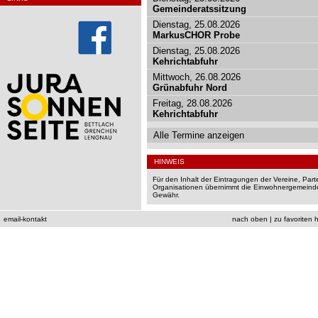
Gemeinderatssitzung
Dienstag, 25.08.2026
MarkusCHOR Probe
Dienstag, 25.08.2026
Kehrichtabfuhr
Mittwoch, 26.08.2026
Grünabfuhr Nord
Freitag, 28.08.2026
Kehrichtabfuhr
Alle Termine anzeigen
HINWEIS
Für den Inhalt der Eintragungen der Vereine, Par
Organisationen übernimmt die Einwohnergemeinde
Gewähr.
email-kontakt
nach oben
|
zu favoriten 