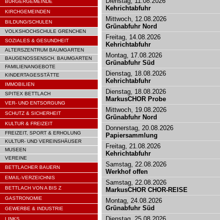
Dienstag, 11.08.2026
BÜRGERGEMEINDE
Kehrichtabfuhr
KIRCHGEMEINDEN
Mittwoch, 12.08.2026
BILDUNG/SCHULEN
Grünabfuhr Nord
VOLKSHOCHSCHULE GRENCHEN
Freitag, 14.08.2026
SOZIALES & GESUNDHEIT
Kehrichtabfuhr
ALTERSZENTRUM BAUMGARTEN
Montag, 17.08.2026
BAUGENOSSENSCH. BAUMGARTEN
Grünabfuhr Süd
FAMILIENANGEBOTE
Dienstag, 18.08.2026
KINDERTAGESSTÄTTE
Kehrichtabfuhr
IMMOBILIEN
Dienstag, 18.08.2026
SPITEX BETTLACH
MarkusCHOR Probe
VER- UND ENTSORGUNG
Mittwoch, 19.08.2026
SCHUTZ & SICHERHEIT
Grünabfuhr Nord
KULTUR & FREIZEIT
Donnerstag, 20.08.2026
FREIZEIT, SPORT & ERHOLUNG
Papiersammlung
KULTUR- UND VEREINSHÄUSER
Freitag, 21.08.2026
MUSEEN
Kehrichtabfuhr
VEREINE
Samstag, 22.08.2026
BETTLACHER BAUERN
Werkhof offen
EMAIL-VERZEICHNIS
Samstag, 22.08.2026
BETTLACH VON A BIS Z
MarkusCHOR CHOR-REISE
GASTRONOMIE
Montag, 24.08.2026
Grünabfuhr Süd
GEWERBE & INDUSTRIE
Dienstag, 25.08.2026
LINKS