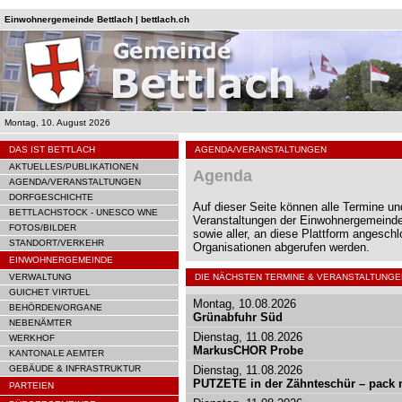
Einwohnergemeinde Bettlach | bettlach.ch
Montag, 10. August 2026
DAS IST BETTLACH
AGENDA/VERANSTALTUNGEN
AKTUELLES/PUBLIKATIONEN
Agenda
AGENDA/VERANSTALTUNGEN
DORFGESCHICHTE
Auf dieser Seite können alle Termine un
BETTLACHSTOCK - UNESCO WNE
Veranstaltungen der Einwohnergemeinde
FOTOS/BILDER
sowie aller, an diese Plattform angesch
STANDORT/VERKEHR
Organisationen abgerufen werden.
EINWOHNERGEMEINDE
VERWALTUNG
DIE NÄCHSTEN TERMINE & VERANSTALTUNGE
GUICHET VIRTUEL
Montag, 10.08.2026
BEHÖRDEN/ORGANE
Grünabfuhr Süd
NEBENÄMTER
Dienstag, 11.08.2026
WERKHOF
MarkusCHOR Probe
KANTONALE AEMTER
GEBÄUDE & INFRASTRUKTUR
Dienstag, 11.08.2026
PUTZETE in der Zähnteschür – pack m
PARTEIEN