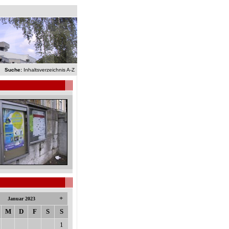
Suche:
Inhaltsverzeichnis A-Z
+
Januar 2023
M
D
F
S
S
1