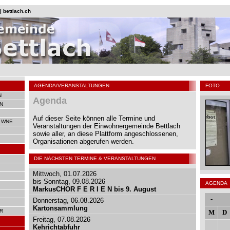
 bettlach.ch
AGENDA/VERANSTALTUNGEN
FOTO
N
Agenda
N
Auf dieser Seite können alle Termine und
 WNE
Veranstaltungen der Einwohnergemeinde Bettlach
sowie aller, an diese Plattform angeschlossenen,
Organisationen abgerufen werden.
DIE NÄCHSTEN TERMINE & VERANSTALTUNGEN
Mittwoch, 01.07.2026
bis Sonntag, 09.08.2026
AGENDA
MarkusCHOR F E R I E N bis 9. August
-
Donnerstag, 06.08.2026
Kartonsammlung
R
M
D
Freitag, 07.08.2026
Kehrichtabfuhr