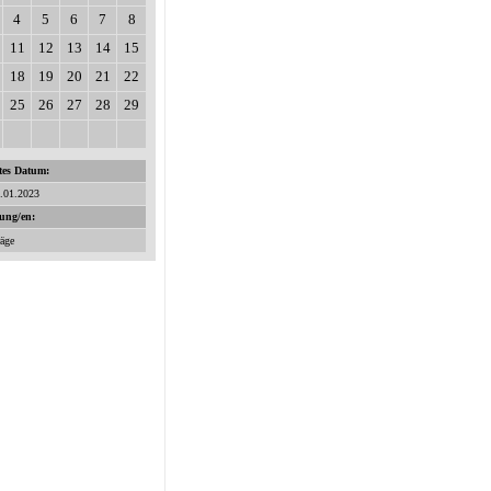
4
5
6
7
8
11
12
13
14
15
18
19
20
21
22
25
26
27
28
29
tes Datum:
3.01.2023
tung/en:
räge