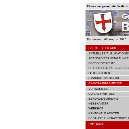
Einwohnergemeinde Bettlach |
Donnerstag, 06. August 2026
DAS IST BETTLACH
AKTUELLES/PUBLIKATIONE
AGENDA/VERANSTALTUNGE
DORFGESCHICHTE
BETTLACHSTOCK - UNESCO
FOTOS/BILDER
STANDORT/VERKEHR
EINWOHNERGEMEINDE
VERWALTUNG
GUICHET VIRTUEL
BEHÖRDEN/ORGANE
NEBENÄMTER
WERKHOF
KANTONALE AEMTER
GEBÄUDE & INFRASTRUKTU
PARTEIEN