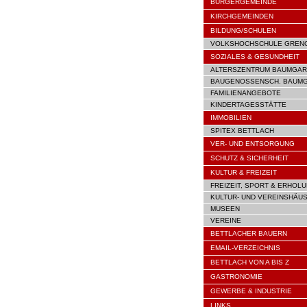
BÜRGERGEMEINDE
KIRCHGEMEINDEN
BILDUNG/SCHULEN
VOLKSHOCHSCHULE GREN
SOZIALES & GESUNDHEIT
ALTERSZENTRUM BAUMGAR
BAUGENOSSENSCH. BAUM
FAMILIENANGEBOTE
KINDERTAGESSTÄTTE
IMMOBILIEN
SPITEX BETTLACH
VER- UND ENTSORGUNG
SCHUTZ & SICHERHEIT
KULTUR & FREIZEIT
FREIZEIT, SPORT & ERHOL
KULTUR- UND VEREINSHÄU
MUSEEN
VEREINE
BETTLACHER BAUERN
EMAIL-VERZEICHNIS
BETTLACH VON A BIS Z
GASTRONOMIE
GEWERBE & INDUSTRIE
LINKS