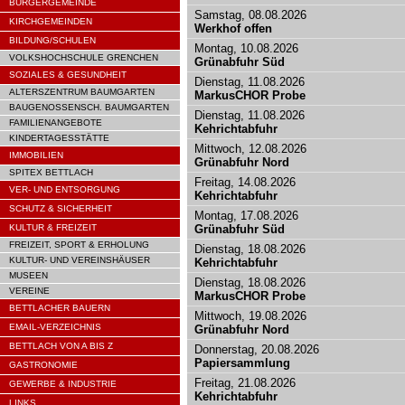
BÜRGERGEMEINDE
Samstag, 08.08.2026
KIRCHGEMEINDEN
Werkhof offen
BILDUNG/SCHULEN
Montag, 10.08.2026
VOLKSHOCHSCHULE GRENCHEN
Grünabfuhr Süd
SOZIALES & GESUNDHEIT
Dienstag, 11.08.2026
ALTERSZENTRUM BAUMGARTEN
MarkusCHOR Probe
BAUGENOSSENSCH. BAUMGARTEN
Dienstag, 11.08.2026
FAMILIENANGEBOTE
Kehrichtabfuhr
KINDERTAGESSTÄTTE
Mittwoch, 12.08.2026
IMMOBILIEN
Grünabfuhr Nord
SPITEX BETTLACH
Freitag, 14.08.2026
VER- UND ENTSORGUNG
Kehrichtabfuhr
SCHUTZ & SICHERHEIT
Montag, 17.08.2026
KULTUR & FREIZEIT
Grünabfuhr Süd
FREIZEIT, SPORT & ERHOLUNG
Dienstag, 18.08.2026
KULTUR- UND VEREINSHÄUSER
Kehrichtabfuhr
MUSEEN
Dienstag, 18.08.2026
VEREINE
MarkusCHOR Probe
BETTLACHER BAUERN
Mittwoch, 19.08.2026
EMAIL-VERZEICHNIS
Grünabfuhr Nord
BETTLACH VON A BIS Z
Donnerstag, 20.08.2026
Papiersammlung
GASTRONOMIE
Freitag, 21.08.2026
GEWERBE & INDUSTRIE
Kehrichtabfuhr
LINKS