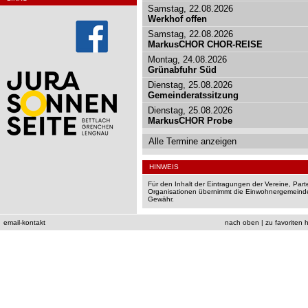
Samstag, 22.08.2026
Werkhof offen
Samstag, 22.08.2026
MarkusCHOR CHOR-REISE
Montag, 24.08.2026
Grünabfuhr Süd
Dienstag, 25.08.2026
Gemeinderatssitzung
Dienstag, 25.08.2026
MarkusCHOR Probe
Alle Termine anzeigen
HINWEIS
Für den Inhalt der Eintragungen der Vereine, Par
Organisationen übernimmt die Einwohnergemeinde
Gewähr.
email-kontakt
nach oben
|
zu favoriten 