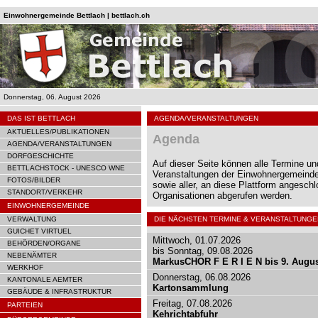
Einwohnergemeinde Bettlach | bettlach.ch
Donnerstag, 06. August 2026
DAS IST BETTLACH
AGENDA/VERANSTALTUNGEN
AKTUELLES/PUBLIKATIONEN
Agenda
AGENDA/VERANSTALTUNGEN
DORFGESCHICHTE
Auf dieser Seite können alle Termine un
BETTLACHSTOCK - UNESCO WNE
Veranstaltungen der Einwohnergemeinde
FOTOS/BILDER
sowie aller, an diese Plattform angesch
STANDORT/VERKEHR
Organisationen abgerufen werden.
EINWOHNERGEMEINDE
VERWALTUNG
DIE NÄCHSTEN TERMINE & VERANSTALTUNGE
GUICHET VIRTUEL
Mittwoch, 01.07.2026
BEHÖRDEN/ORGANE
bis Sonntag, 09.08.2026
NEBENÄMTER
MarkusCHOR F E R I E N bis 9. Augu
WERKHOF
Donnerstag, 06.08.2026
KANTONALE AEMTER
Kartonsammlung
GEBÄUDE & INFRASTRUKTUR
Freitag, 07.08.2026
PARTEIEN
Kehrichtabfuhr