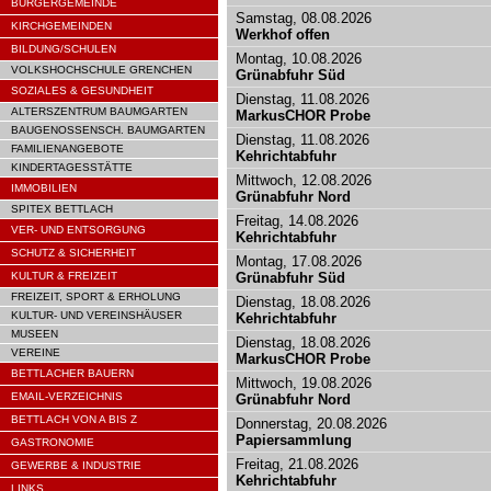
BÜRGERGEMEINDE
Samstag, 08.08.2026
KIRCHGEMEINDEN
Werkhof offen
BILDUNG/SCHULEN
Montag, 10.08.2026
VOLKSHOCHSCHULE GRENCHEN
Grünabfuhr Süd
SOZIALES & GESUNDHEIT
Dienstag, 11.08.2026
ALTERSZENTRUM BAUMGARTEN
MarkusCHOR Probe
BAUGENOSSENSCH. BAUMGARTEN
Dienstag, 11.08.2026
FAMILIENANGEBOTE
Kehrichtabfuhr
KINDERTAGESSTÄTTE
Mittwoch, 12.08.2026
IMMOBILIEN
Grünabfuhr Nord
SPITEX BETTLACH
Freitag, 14.08.2026
VER- UND ENTSORGUNG
Kehrichtabfuhr
SCHUTZ & SICHERHEIT
Montag, 17.08.2026
KULTUR & FREIZEIT
Grünabfuhr Süd
FREIZEIT, SPORT & ERHOLUNG
Dienstag, 18.08.2026
KULTUR- UND VEREINSHÄUSER
Kehrichtabfuhr
MUSEEN
Dienstag, 18.08.2026
VEREINE
MarkusCHOR Probe
BETTLACHER BAUERN
Mittwoch, 19.08.2026
EMAIL-VERZEICHNIS
Grünabfuhr Nord
BETTLACH VON A BIS Z
Donnerstag, 20.08.2026
Papiersammlung
GASTRONOMIE
Freitag, 21.08.2026
GEWERBE & INDUSTRIE
Kehrichtabfuhr
LINKS