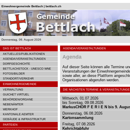
Einwohnergemeinde Bettlach | bettlach.ch
Donnerstag, 06. August 2026
DAS IST BETTLACH
AGENDA/VERANSTALTUNGEN
AKTUELLES/PUBLIKATIONEN
Agenda
AGENDA/VERANSTALTUNGEN
DORFGESCHICHTE
Auf dieser Seite können alle Termine un
BETTLACHSTOCK - UNESCO WNE
Veranstaltungen der Einwohnergemeinde
FOTOS/BILDER
sowie aller, an diese Plattform angesch
STANDORT/VERKEHR
Organisationen abgerufen werden.
EINWOHNERGEMEINDE
VERWALTUNG
DIE NÄCHSTEN TERMINE & VERANSTALTUNGE
GUICHET VIRTUEL
Mittwoch, 01.07.2026
BEHÖRDEN/ORGANE
bis Sonntag, 09.08.2026
NEBENÄMTER
MarkusCHOR F E R I E N bis 9. Augu
WERKHOF
Donnerstag, 06.08.2026
KANTONALE AEMTER
Kartonsammlung
GEBÄUDE & INFRASTRUKTUR
Freitag, 07.08.2026
PARTEIEN
Kehrichtabfuhr