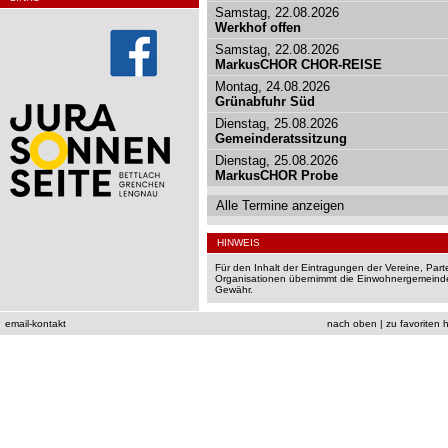
Samstag, 22.08.2026
Werkhof offen
Samstag, 22.08.2026
MarkusCHOR CHOR-REISE
Montag, 24.08.2026
Grünabfuhr Süd
Dienstag, 25.08.2026
Gemeinderatssitzung
Dienstag, 25.08.2026
MarkusCHOR Probe
Alle Termine anzeigen
HINWEIS
Für den Inhalt der Eintragungen der Vereine, Par
Organisationen übernimmt die Einwohnergemeinde
Gewähr.
email-kontakt
nach oben
|
zu favoriten 