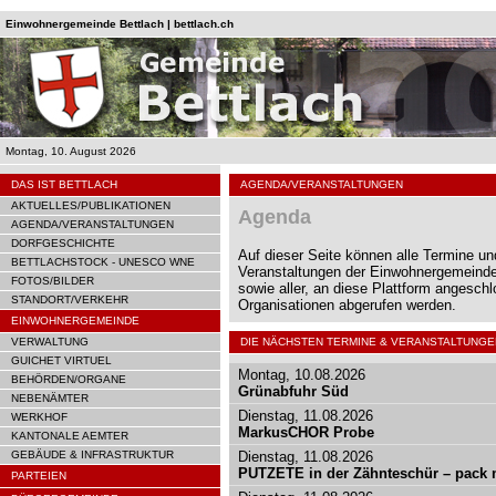
Einwohnergemeinde Bettlach | bettlach.ch
Montag, 10. August 2026
DAS IST BETTLACH
AGENDA/VERANSTALTUNGEN
AKTUELLES/PUBLIKATIONEN
Agenda
AGENDA/VERANSTALTUNGEN
DORFGESCHICHTE
Auf dieser Seite können alle Termine un
BETTLACHSTOCK - UNESCO WNE
Veranstaltungen der Einwohnergemeinde
FOTOS/BILDER
sowie aller, an diese Plattform angesch
STANDORT/VERKEHR
Organisationen abgerufen werden.
EINWOHNERGEMEINDE
VERWALTUNG
DIE NÄCHSTEN TERMINE & VERANSTALTUNGE
GUICHET VIRTUEL
Montag, 10.08.2026
BEHÖRDEN/ORGANE
Grünabfuhr Süd
NEBENÄMTER
Dienstag, 11.08.2026
WERKHOF
MarkusCHOR Probe
KANTONALE AEMTER
GEBÄUDE & INFRASTRUKTUR
Dienstag, 11.08.2026
PUTZETE in der Zähnteschür – pack m
PARTEIEN