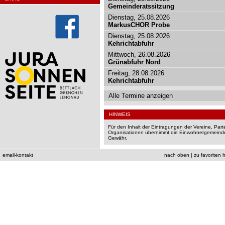
Gemeinderatssitzung
Dienstag, 25.08.2026
MarkusCHOR Probe
Dienstag, 25.08.2026
Kehrichtabfuhr
Mittwoch, 26.08.2026
Grünabfuhr Nord
Freitag, 28.08.2026
Kehrichtabfuhr
Alle Termine anzeigen
HINWEIS
Für den Inhalt der Eintragungen der Vereine, Par
Organisationen übernimmt die Einwohnergemeinde
Gewähr.
email-kontakt
nach oben
|
zu favoriten 