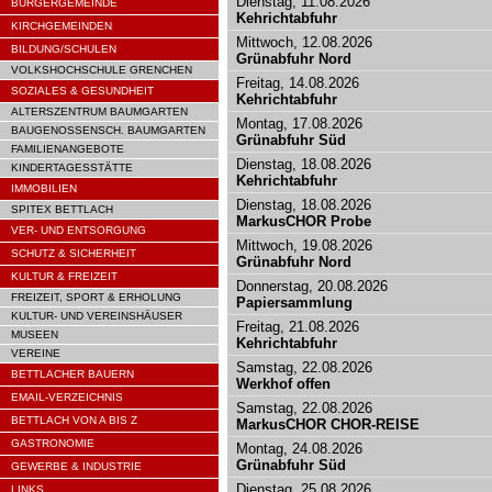
Dienstag, 11.08.2026
BÜRGERGEMEINDE
Kehrichtabfuhr
KIRCHGEMEINDEN
Mittwoch, 12.08.2026
BILDUNG/SCHULEN
Grünabfuhr Nord
VOLKSHOCHSCHULE GRENCHEN
Freitag, 14.08.2026
SOZIALES & GESUNDHEIT
Kehrichtabfuhr
ALTERSZENTRUM BAUMGARTEN
Montag, 17.08.2026
BAUGENOSSENSCH. BAUMGARTEN
Grünabfuhr Süd
FAMILIENANGEBOTE
Dienstag, 18.08.2026
KINDERTAGESSTÄTTE
Kehrichtabfuhr
IMMOBILIEN
Dienstag, 18.08.2026
SPITEX BETTLACH
MarkusCHOR Probe
VER- UND ENTSORGUNG
Mittwoch, 19.08.2026
SCHUTZ & SICHERHEIT
Grünabfuhr Nord
KULTUR & FREIZEIT
Donnerstag, 20.08.2026
FREIZEIT, SPORT & ERHOLUNG
Papiersammlung
KULTUR- UND VEREINSHÄUSER
Freitag, 21.08.2026
MUSEEN
Kehrichtabfuhr
VEREINE
Samstag, 22.08.2026
BETTLACHER BAUERN
Werkhof offen
EMAIL-VERZEICHNIS
Samstag, 22.08.2026
BETTLACH VON A BIS Z
MarkusCHOR CHOR-REISE
GASTRONOMIE
Montag, 24.08.2026
Grünabfuhr Süd
GEWERBE & INDUSTRIE
Dienstag, 25.08.2026
LINKS