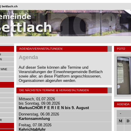
 bettlach.ch
AGENDA/VERANSTALTUNGEN
FOTO
N
Agenda
N
Auf dieser Seite können alle Termine und
 WNE
Veranstaltungen der Einwohnergemeinde Bettlach
sowie aller, an diese Plattform angeschlossenen,
Organisationen abgerufen werden.
DIE NÄCHSTEN TERMINE & VERANSTALTUNGEN
Mittwoch, 01.07.2026
bis Sonntag, 09.08.2026
AGENDA
MarkusCHOR F E R I E N bis 9. August
-
Donnerstag, 06.08.2026
Kartonsammlung
R
M
D
Freitag, 07.08.2026
Kehrichtabfuhr