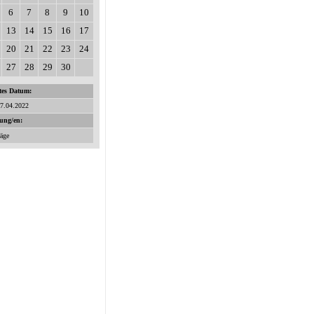
6
7
8
9
10
13
14
15
16
17
20
21
22
23
24
27
28
29
30
tes Datum:
17.04.2022
tung/en:
räge