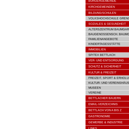
BÜRGERGEMEINDE
KIRCHGEMEINDEN
BILDUNG/SCHULEN
VOLKSHOCHSCHULE GREN
SOZIALES & GESUNDHEIT
ALTERSZENTRUM BAUMGAR
BAUGENOSSENSCH. BAUM
FAMILIENANGEBOTE
KINDERTAGESSTÄTTE
IMMOBILIEN
SPITEX BETTLACH
VER- UND ENTSORGUNG
SCHUTZ & SICHERHEIT
KULTUR & FREIZEIT
FREIZEIT, SPORT & ERHOL
KULTUR- UND VEREINSHÄU
MUSEEN
VEREINE
BETTLACHER BAUERN
EMAIL-VERZEICHNIS
BETTLACH VON A BIS Z
GASTRONOMIE
GEWERBE & INDUSTRIE
LINKS