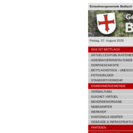
Einwohnergemeinde Bettlach |
Freitag, 07. August 2026
DAS IST BETTLACH
AKTUELLES/PUBLIKATIONE
AGENDA/VERANSTALTUNGE
DORFGESCHICHTE
BETTLACHSTOCK - UNESCO
FOTOS/BILDER
STANDORT/VERKEHR
EINWOHNERGEMEINDE
VERWALTUNG
GUICHET VIRTUEL
BEHÖRDEN/ORGANE
NEBENÄMTER
WERKHOF
KANTONALE AEMTER
GEBÄUDE & INFRASTRUKTU
PARTEIEN