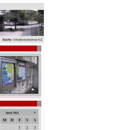
Suche:
Inhaltsverzeichnis A-Z
+
April 2022
M
D
F
S
S
1
2
3