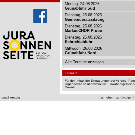
Montag, 24.08.2026
Grünabfuhr Süd
Dienstag, 25.08.2026
Gemeinderatssitzung
Dienstag, 25.08.2026
MarkusCHOR Probe
Dienstag, 25.08.2026
Kehrichtabfuhr
Mittwoch, 26.08.2026
Grünabfuhr Nord
Alle Termine anzeigen
HINWEIS
Für den Inhalt der Eintragungen der Vereine, Par
Organisationen übernimmt die Einwohnergemeinde
Gewähr.
email-kontakt
nach oben
|
zu favoriten 