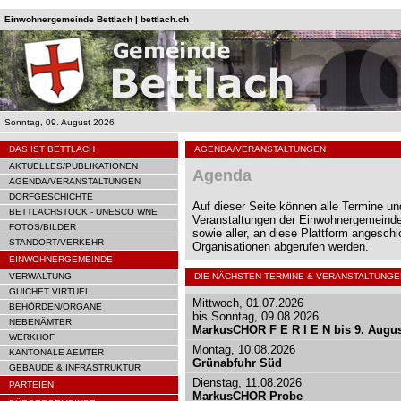
Einwohnergemeinde Bettlach | bettlach.ch
Sonntag, 09. August 2026
DAS IST BETTLACH
AGENDA/VERANSTALTUNGEN
AKTUELLES/PUBLIKATIONEN
Agenda
AGENDA/VERANSTALTUNGEN
DORFGESCHICHTE
Auf dieser Seite können alle Termine un
BETTLACHSTOCK - UNESCO WNE
Veranstaltungen der Einwohnergemeinde
FOTOS/BILDER
sowie aller, an diese Plattform angesch
STANDORT/VERKEHR
Organisationen abgerufen werden.
EINWOHNERGEMEINDE
VERWALTUNG
DIE NÄCHSTEN TERMINE & VERANSTALTUNGE
GUICHET VIRTUEL
Mittwoch, 01.07.2026
BEHÖRDEN/ORGANE
bis Sonntag, 09.08.2026
NEBENÄMTER
MarkusCHOR F E R I E N bis 9. Augu
WERKHOF
Montag, 10.08.2026
KANTONALE AEMTER
Grünabfuhr Süd
GEBÄUDE & INFRASTRUKTUR
Dienstag, 11.08.2026
PARTEIEN
MarkusCHOR Probe