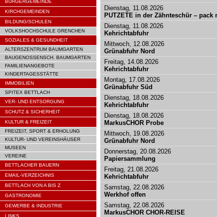
BÜRGERGEMEINDE
Dienstag, 11.08.2026
KIRCHGEMEINDEN
PUTZETE in der Zähnteschür – pack m
BILDUNG/SCHULEN
Dienstag, 11.08.2026
VOLKSHOCHSCHULE GRENCHEN
Kehrichtabfuhr
SOZIALES & GESUNDHEIT
Mittwoch, 12.08.2026
ALTERSZENTRUM BAUMGARTEN
Grünabfuhr Nord
BAUGENOSSENSCH. BAUMGARTEN
Freitag, 14.08.2026
FAMILIENANGEBOTE
Kehrichtabfuhr
KINDERTAGESSTÄTTE
Montag, 17.08.2026
IMMOBILIEN
Grünabfuhr Süd
SPITEX BETTLACH
Dienstag, 18.08.2026
VER- UND ENTSORGUNG
Kehrichtabfuhr
SCHUTZ & SICHERHEIT
Dienstag, 18.08.2026
KULTUR & FREIZEIT
MarkusCHOR Probe
FREIZEIT, SPORT & ERHOLUNG
Mittwoch, 19.08.2026
KULTUR- UND VEREINSHÄUSER
Grünabfuhr Nord
MUSEEN
Donnerstag, 20.08.2026
VEREINE
Papiersammlung
BETTLACHER BAUERN
Freitag, 21.08.2026
EMAIL-VERZEICHNIS
Kehrichtabfuhr
BETTLACH VON A BIS Z
Samstag, 22.08.2026
Werkhof offen
GASTRONOMIE
Samstag, 22.08.2026
GEWERBE & INDUSTRIE
MarkusCHOR CHOR-REISE
LINKS