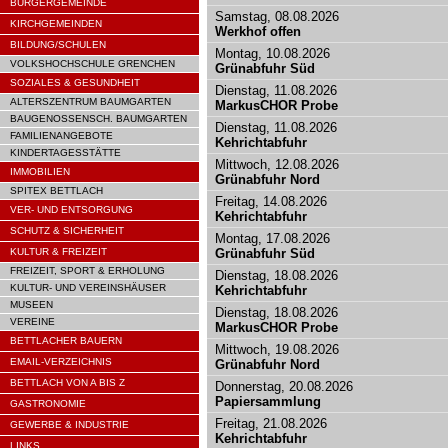
BÜRGERGEMEINDE
Samstag, 08.08.2026
KIRCHGEMEINDEN
Werkhof offen
BILDUNG/SCHULEN
Montag, 10.08.2026
VOLKSHOCHSCHULE GRENCHEN
Grünabfuhr Süd
SOZIALES & GESUNDHEIT
Dienstag, 11.08.2026
ALTERSZENTRUM BAUMGARTEN
MarkusCHOR Probe
BAUGENOSSENSCH. BAUMGARTEN
Dienstag, 11.08.2026
FAMILIENANGEBOTE
Kehrichtabfuhr
KINDERTAGESSTÄTTE
Mittwoch, 12.08.2026
IMMOBILIEN
Grünabfuhr Nord
SPITEX BETTLACH
Freitag, 14.08.2026
VER- UND ENTSORGUNG
Kehrichtabfuhr
SCHUTZ & SICHERHEIT
Montag, 17.08.2026
KULTUR & FREIZEIT
Grünabfuhr Süd
FREIZEIT, SPORT & ERHOLUNG
Dienstag, 18.08.2026
KULTUR- UND VEREINSHÄUSER
Kehrichtabfuhr
MUSEEN
Dienstag, 18.08.2026
VEREINE
MarkusCHOR Probe
BETTLACHER BAUERN
Mittwoch, 19.08.2026
EMAIL-VERZEICHNIS
Grünabfuhr Nord
BETTLACH VON A BIS Z
Donnerstag, 20.08.2026
Papiersammlung
GASTRONOMIE
Freitag, 21.08.2026
GEWERBE & INDUSTRIE
Kehrichtabfuhr
LINKS