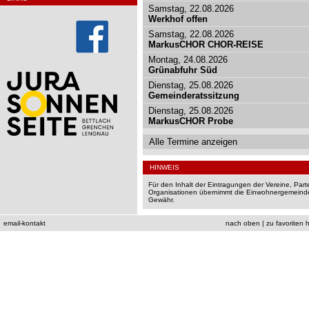
Samstag, 22.08.2026
Werkhof offen
Samstag, 22.08.2026
MarkusCHOR CHOR-REISE
Montag, 24.08.2026
Grünabfuhr Süd
Dienstag, 25.08.2026
Gemeinderatssitzung
Dienstag, 25.08.2026
MarkusCHOR Probe
Alle Termine anzeigen
HINWEIS
Für den Inhalt der Eintragungen der Vereine, Par
Organisationen übernimmt die Einwohnergemeinde
Gewähr.
email-kontakt
nach oben
|
zu favoriten 