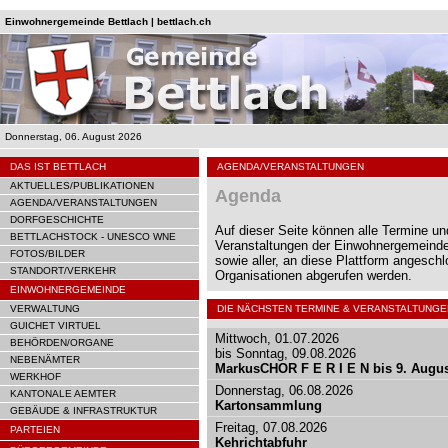
Einwohnergemeinde Bettlach | bettlach.ch
Donnerstag, 06. August 2026
DAS IST BETTLACH
AGENDA/VERANSTALTUNGEN
AKTUELLES/PUBLIKATIONEN
Agenda
AGENDA/VERANSTALTUNGEN
DORFGESCHICHTE
Auf dieser Seite können alle Termine un
BETTLACHSTOCK - UNESCO WNE
Veranstaltungen der Einwohnergemeinde
FOTOS/BILDER
sowie aller, an diese Plattform angesch
STANDORT/VERKEHR
Organisationen abgerufen werden.
EINWOHNERGEMEINDE
VERWALTUNG
DIE NÄCHSTEN TERMINE & VERANSTALTUNGE
GUICHET VIRTUEL
Mittwoch, 01.07.2026
BEHÖRDEN/ORGANE
bis Sonntag, 09.08.2026
NEBENÄMTER
MarkusCHOR F E R I E N bis 9. Augu
WERKHOF
Donnerstag, 06.08.2026
KANTONALE AEMTER
Kartonsammlung
GEBÄUDE & INFRASTRUKTUR
Freitag, 07.08.2026
PARTEIEN
Kehrichtabfuhr