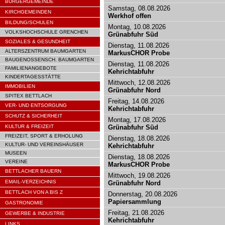
BÜRGERGEMEINDE
Samstag, 08.08.2026
KIRCHGEMEINDEN
Werkhof offen
BILDUNG/SCHULEN
Montag, 10.08.2026
VOLKSHOCHSCHULE GRENCHEN
Grünabfuhr Süd
SOZIALES & GESUNDHEIT
Dienstag, 11.08.2026
ALTERSZENTRUM BAUMGARTEN
MarkusCHOR Probe
BAUGENOSSENSCH. BAUMGARTEN
Dienstag, 11.08.2026
FAMILIENANGEBOTE
Kehrichtabfuhr
KINDERTAGESSTÄTTE
Mittwoch, 12.08.2026
IMMOBILIEN
Grünabfuhr Nord
SPITEX BETTLACH
Freitag, 14.08.2026
VER- UND ENTSORGUNG
Kehrichtabfuhr
SCHUTZ & SICHERHEIT
Montag, 17.08.2026
KULTUR & FREIZEIT
Grünabfuhr Süd
FREIZEIT, SPORT & ERHOLUNG
Dienstag, 18.08.2026
KULTUR- UND VEREINSHÄUSER
Kehrichtabfuhr
MUSEEN
Dienstag, 18.08.2026
VEREINE
MarkusCHOR Probe
BETTLACHER BAUERN
Mittwoch, 19.08.2026
EMAIL-VERZEICHNIS
Grünabfuhr Nord
BETTLACH VON A BIS Z
Donnerstag, 20.08.2026
Papiersammlung
GASTRONOMIE
Freitag, 21.08.2026
GEWERBE & INDUSTRIE
Kehrichtabfuhr
LINKS