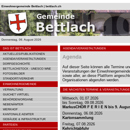
Einwohnergemeinde Bettlach | bettlach.ch
Donnerstag, 06. August 2026
DAS IST BETTLACH
AGENDA/VERANSTALTUNGEN
AKTUELLES/PUBLIKATIONEN
Agenda
AGENDA/VERANSTALTUNGEN
DORFGESCHICHTE
Auf dieser Seite können alle Termine un
BETTLACHSTOCK - UNESCO WNE
Veranstaltungen der Einwohnergemeinde
FOTOS/BILDER
sowie aller, an diese Plattform angesch
STANDORT/VERKEHR
Organisationen abgerufen werden.
EINWOHNERGEMEINDE
VERWALTUNG
DIE NÄCHSTEN TERMINE & VERANSTALTUNGE
GUICHET VIRTUEL
Mittwoch, 01.07.2026
BEHÖRDEN/ORGANE
bis Sonntag, 09.08.2026
NEBENÄMTER
MarkusCHOR F E R I E N bis 9. Augu
WERKHOF
Donnerstag, 06.08.2026
KANTONALE AEMTER
Kartonsammlung
GEBÄUDE & INFRASTRUKTUR
Freitag, 07.08.2026
PARTEIEN
Kehrichtabfuhr