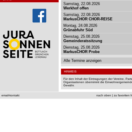
Samstag, 22.08.2026
Werkhof offen
Samstag, 22.08.2026
MarkusCHOR CHOR-REISE
Montag, 24.08.2026
Grünabfuhr Süd
Dienstag, 25.08.2026
Gemeinderatssitzung
Dienstag, 25.08.2026
MarkusCHOR Probe
Alle Termine anzeigen
HINWEIS
Für den Inhalt der Eintragungen der Vereine, Par
Organisationen übernimmt die Einwohnergemeinde
Gewähr.
email-kontakt
nach oben
|
zu favoriten 