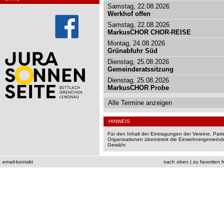
Samstag, 22.08.2026
Werkhof offen
Samstag, 22.08.2026
MarkusCHOR CHOR-REISE
Montag, 24.08.2026
Grünabfuhr Süd
Dienstag, 25.08.2026
Gemeinderatssitzung
Dienstag, 25.08.2026
MarkusCHOR Probe
Alle Termine anzeigen
HINWEIS
Für den Inhalt der Eintragungen der Vereine, Par
Organisationen übernimmt die Einwohnergemeinde
Gewähr.
email-kontakt
nach oben
|
zu favoriten 