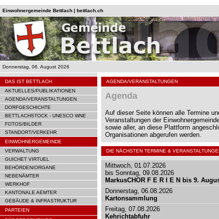
Einwohnergemeinde Bettlach | bettlach.ch
Donnerstag, 06. August 2026
DAS IST BETTLACH
AGENDA/VERANSTALTUNGEN
AKTUELLES/PUBLIKATIONEN
Agenda
AGENDA/VERANSTALTUNGEN
DORFGESCHICHTE
Auf dieser Seite können alle Termine un
BETTLACHSTOCK - UNESCO WNE
Veranstaltungen der Einwohnergemeinde
FOTOS/BILDER
sowie aller, an diese Plattform angesch
STANDORT/VERKEHR
Organisationen abgerufen werden.
EINWOHNERGEMEINDE
VERWALTUNG
DIE NÄCHSTEN TERMINE & VERANSTALTUNGE
GUICHET VIRTUEL
Mittwoch, 01.07.2026
BEHÖRDEN/ORGANE
bis Sonntag, 09.08.2026
NEBENÄMTER
MarkusCHOR F E R I E N bis 9. Augu
WERKHOF
Donnerstag, 06.08.2026
KANTONALE AEMTER
Kartonsammlung
GEBÄUDE & INFRASTRUKTUR
Freitag, 07.08.2026
PARTEIEN
Kehrichtabfuhr