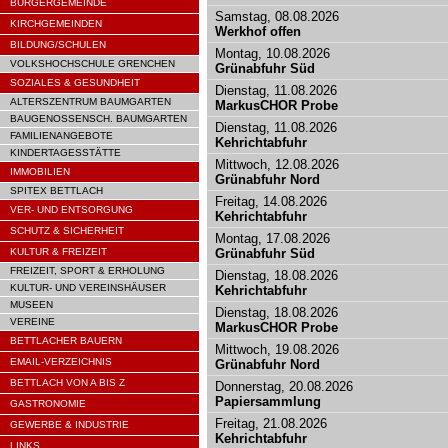
BÜRGERGEMEINDE
Samstag, 08.08.2026
KIRCHGEMEINDEN
Werkhof offen
BILDUNG/SCHULEN
Montag, 10.08.2026
VOLKSHOCHSCHULE GRENCHEN
Grünabfuhr Süd
SOZIALES & GESUNDHEIT
Dienstag, 11.08.2026
ALTERSZENTRUM BAUMGARTEN
MarkusCHOR Probe
BAUGENOSSENSCH. BAUMGARTEN
Dienstag, 11.08.2026
FAMILIENANGEBOTE
Kehrichtabfuhr
KINDERTAGESSTÄTTE
Mittwoch, 12.08.2026
IMMOBILIEN
Grünabfuhr Nord
SPITEX BETTLACH
Freitag, 14.08.2026
VER- UND ENTSORGUNG
Kehrichtabfuhr
SCHUTZ & SICHERHEIT
Montag, 17.08.2026
KULTUR & FREIZEIT
Grünabfuhr Süd
FREIZEIT, SPORT & ERHOLUNG
Dienstag, 18.08.2026
KULTUR- UND VEREINSHÄUSER
Kehrichtabfuhr
MUSEEN
Dienstag, 18.08.2026
VEREINE
MarkusCHOR Probe
BETTLACHER BAUERN
Mittwoch, 19.08.2026
EMAIL-VERZEICHNIS
Grünabfuhr Nord
BETTLACH VON A BIS Z
Donnerstag, 20.08.2026
Papiersammlung
GASTRONOMIE
Freitag, 21.08.2026
GEWERBE & INDUSTRIE
Kehrichtabfuhr
LINKS