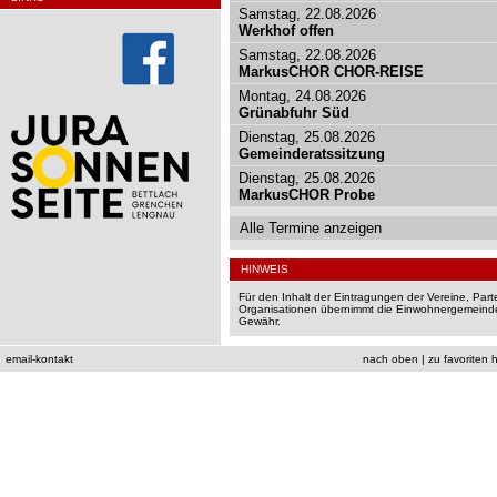
Samstag, 22.08.2026
Werkhof offen
Samstag, 22.08.2026
MarkusCHOR CHOR-REISE
Montag, 24.08.2026
Grünabfuhr Süd
Dienstag, 25.08.2026
Gemeinderatssitzung
Dienstag, 25.08.2026
MarkusCHOR Probe
Alle Termine anzeigen
HINWEIS
Für den Inhalt der Eintragungen der Vereine, Par
Organisationen übernimmt die Einwohnergemeinde
Gewähr.
email-kontakt
nach oben
|
zu favoriten 