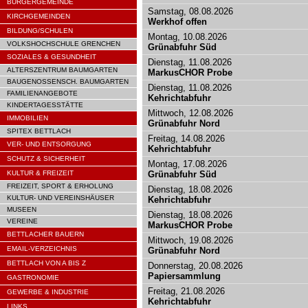
BÜRGERGEMEINDE
Samstag, 08.08.2026
KIRCHGEMEINDEN
Werkhof offen
BILDUNG/SCHULEN
Montag, 10.08.2026
VOLKSHOCHSCHULE GRENCHEN
Grünabfuhr Süd
SOZIALES & GESUNDHEIT
Dienstag, 11.08.2026
ALTERSZENTRUM BAUMGARTEN
MarkusCHOR Probe
BAUGENOSSENSCH. BAUMGARTEN
Dienstag, 11.08.2026
FAMILIENANGEBOTE
Kehrichtabfuhr
KINDERTAGESSTÄTTE
Mittwoch, 12.08.2026
IMMOBILIEN
Grünabfuhr Nord
SPITEX BETTLACH
Freitag, 14.08.2026
VER- UND ENTSORGUNG
Kehrichtabfuhr
SCHUTZ & SICHERHEIT
Montag, 17.08.2026
KULTUR & FREIZEIT
Grünabfuhr Süd
FREIZEIT, SPORT & ERHOLUNG
Dienstag, 18.08.2026
KULTUR- UND VEREINSHÄUSER
Kehrichtabfuhr
MUSEEN
Dienstag, 18.08.2026
VEREINE
MarkusCHOR Probe
BETTLACHER BAUERN
Mittwoch, 19.08.2026
EMAIL-VERZEICHNIS
Grünabfuhr Nord
BETTLACH VON A BIS Z
Donnerstag, 20.08.2026
Papiersammlung
GASTRONOMIE
Freitag, 21.08.2026
GEWERBE & INDUSTRIE
Kehrichtabfuhr
LINKS