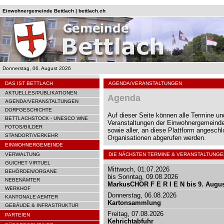
Einwohnergemeinde Bettlach | bettlach.ch
Donnerstag, 06. August 2026
DAS IST BETTLACH
AGENDA/VERANSTALTUNGEN
AKTUELLES/PUBLIKATIONEN
Agenda
AGENDA/VERANSTALTUNGEN
DORFGESCHICHTE
Auf dieser Seite können alle Termine un
BETTLACHSTOCK - UNESCO WNE
Veranstaltungen der Einwohnergemeinde
FOTOS/BILDER
sowie aller, an diese Plattform angesch
STANDORT/VERKEHR
Organisationen abgerufen werden.
EINWOHNERGEMEINDE
VERWALTUNG
DIE NÄCHSTEN TERMINE & VERANSTALTUNGE
GUICHET VIRTUEL
Mittwoch, 01.07.2026
BEHÖRDEN/ORGANE
bis Sonntag, 09.08.2026
NEBENÄMTER
MarkusCHOR F E R I E N bis 9. Augu
WERKHOF
Donnerstag, 06.08.2026
KANTONALE AEMTER
Kartonsammlung
GEBÄUDE & INFRASTRUKTUR
Freitag, 07.08.2026
PARTEIEN
Kehrichtabfuhr