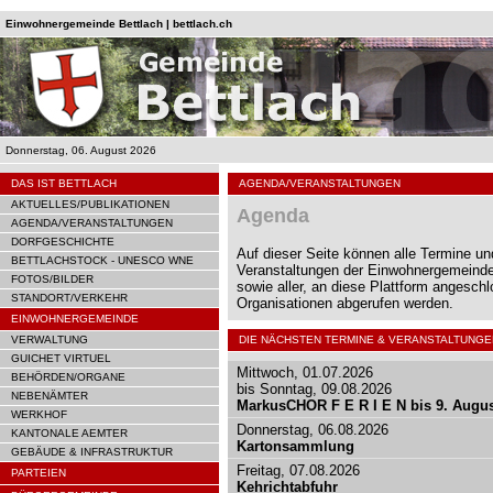
Einwohnergemeinde Bettlach | bettlach.ch
Donnerstag, 06. August 2026
DAS IST BETTLACH
AGENDA/VERANSTALTUNGEN
AKTUELLES/PUBLIKATIONEN
Agenda
AGENDA/VERANSTALTUNGEN
DORFGESCHICHTE
Auf dieser Seite können alle Termine un
BETTLACHSTOCK - UNESCO WNE
Veranstaltungen der Einwohnergemeinde
FOTOS/BILDER
sowie aller, an diese Plattform angesch
STANDORT/VERKEHR
Organisationen abgerufen werden.
EINWOHNERGEMEINDE
VERWALTUNG
DIE NÄCHSTEN TERMINE & VERANSTALTUNGE
GUICHET VIRTUEL
Mittwoch, 01.07.2026
BEHÖRDEN/ORGANE
bis Sonntag, 09.08.2026
NEBENÄMTER
MarkusCHOR F E R I E N bis 9. Augu
WERKHOF
Donnerstag, 06.08.2026
KANTONALE AEMTER
Kartonsammlung
GEBÄUDE & INFRASTRUKTUR
Freitag, 07.08.2026
PARTEIEN
Kehrichtabfuhr