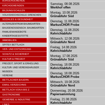
BÜRGERGEMEINDE
Samstag, 08.08.2026
KIRCHGEMEINDEN
Werkhof offen
BILDUNG/SCHULEN
Montag, 10.08.2026
VOLKSHOCHSCHULE GRENCHEN
Grünabfuhr Süd
SOZIALES & GESUNDHEIT
Dienstag, 11.08.2026
ALTERSZENTRUM BAUMGARTEN
MarkusCHOR Probe
BAUGENOSSENSCH. BAUMGARTEN
Dienstag, 11.08.2026
FAMILIENANGEBOTE
Kehrichtabfuhr
KINDERTAGESSTÄTTE
Mittwoch, 12.08.2026
IMMOBILIEN
Grünabfuhr Nord
SPITEX BETTLACH
Freitag, 14.08.2026
VER- UND ENTSORGUNG
Kehrichtabfuhr
SCHUTZ & SICHERHEIT
Montag, 17.08.2026
KULTUR & FREIZEIT
Grünabfuhr Süd
FREIZEIT, SPORT & ERHOLUNG
Dienstag, 18.08.2026
KULTUR- UND VEREINSHÄUSER
Kehrichtabfuhr
MUSEEN
Dienstag, 18.08.2026
VEREINE
MarkusCHOR Probe
BETTLACHER BAUERN
Mittwoch, 19.08.2026
EMAIL-VERZEICHNIS
Grünabfuhr Nord
BETTLACH VON A BIS Z
Donnerstag, 20.08.2026
Papiersammlung
GASTRONOMIE
Freitag, 21.08.2026
GEWERBE & INDUSTRIE
Kehrichtabfuhr
LINKS