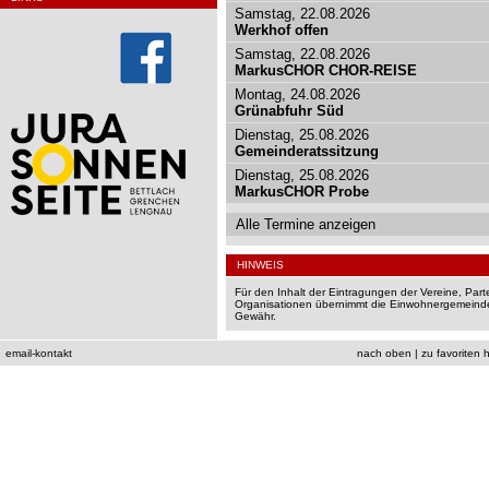
Samstag, 22.08.2026
Werkhof offen
Samstag, 22.08.2026
MarkusCHOR CHOR-REISE
Montag, 24.08.2026
Grünabfuhr Süd
Dienstag, 25.08.2026
Gemeinderatssitzung
Dienstag, 25.08.2026
MarkusCHOR Probe
Alle Termine anzeigen
HINWEIS
Für den Inhalt der Eintragungen der Vereine, Par
Organisationen übernimmt die Einwohnergemeinde
Gewähr.
email-kontakt
nach oben
|
zu favoriten 