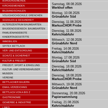
BÜRGERGEMEINDE
Samstag, 08.08.2026
KIRCHGEMEINDEN
Werkhof offen
BILDUNG/SCHULEN
Montag, 10.08.2026
VOLKSHOCHSCHULE GRENCHEN
Grünabfuhr Süd
SOZIALES & GESUNDHEIT
Dienstag, 11.08.2026
ALTERSZENTRUM BAUMGARTEN
MarkusCHOR Probe
BAUGENOSSENSCH. BAUMGARTEN
Dienstag, 11.08.2026
FAMILIENANGEBOTE
Kehrichtabfuhr
KINDERTAGESSTÄTTE
Mittwoch, 12.08.2026
IMMOBILIEN
Grünabfuhr Nord
SPITEX BETTLACH
Freitag, 14.08.2026
VER- UND ENTSORGUNG
Kehrichtabfuhr
SCHUTZ & SICHERHEIT
Montag, 17.08.2026
KULTUR & FREIZEIT
Grünabfuhr Süd
FREIZEIT, SPORT & ERHOLUNG
Dienstag, 18.08.2026
KULTUR- UND VEREINSHÄUSER
Kehrichtabfuhr
MUSEEN
Dienstag, 18.08.2026
VEREINE
MarkusCHOR Probe
BETTLACHER BAUERN
Mittwoch, 19.08.2026
EMAIL-VERZEICHNIS
Grünabfuhr Nord
BETTLACH VON A BIS Z
Donnerstag, 20.08.2026
Papiersammlung
GASTRONOMIE
Freitag, 21.08.2026
GEWERBE & INDUSTRIE
Kehrichtabfuhr
LINKS