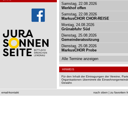
Samstag, 22.08.2026
Werkhof offen
Samstag, 22.08.2026
MarkusCHOR CHOR-REISE
Montag, 24.08.2026
Grünabfuhr Süd
Dienstag, 25.08.2026
Gemeinderatssitzung
Dienstag, 25.08.2026
MarkusCHOR Probe
Alle Termine anzeigen
HINWEIS
Für den Inhalt der Eintragungen der Vereine, Par
Organisationen übernimmt die Einwohnergemeinde
Gewähr.
email-kontakt
nach oben
|
zu favoriten 