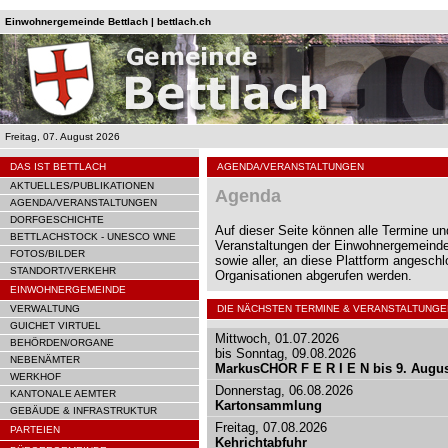
Einwohnergemeinde Bettlach | bettlach.ch
Freitag, 07. August 2026
DAS IST BETTLACH
AGENDA/VERANSTALTUNGEN
AKTUELLES/PUBLIKATIONEN
Agenda
AGENDA/VERANSTALTUNGEN
DORFGESCHICHTE
Auf dieser Seite können alle Termine un
BETTLACHSTOCK - UNESCO WNE
Veranstaltungen der Einwohnergemeinde
FOTOS/BILDER
sowie aller, an diese Plattform angesch
STANDORT/VERKEHR
Organisationen abgerufen werden.
EINWOHNERGEMEINDE
VERWALTUNG
DIE NÄCHSTEN TERMINE & VERANSTALTUNGE
GUICHET VIRTUEL
Mittwoch, 01.07.2026
BEHÖRDEN/ORGANE
bis Sonntag, 09.08.2026
NEBENÄMTER
MarkusCHOR F E R I E N bis 9. Augu
WERKHOF
Donnerstag, 06.08.2026
KANTONALE AEMTER
Kartonsammlung
GEBÄUDE & INFRASTRUKTUR
Freitag, 07.08.2026
PARTEIEN
Kehrichtabfuhr