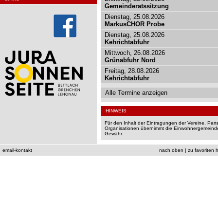
Gemeinderatssitzung
Dienstag, 25.08.2026
MarkusCHOR Probe
Dienstag, 25.08.2026
Kehrichtabfuhr
Mittwoch, 26.08.2026
Grünabfuhr Nord
Freitag, 28.08.2026
Kehrichtabfuhr
Alle Termine anzeigen
HINWEIS
Für den Inhalt der Eintragungen der Vereine, Par
Organisationen übernimmt die Einwohnergemeinde
Gewähr.
email-kontakt
nach oben
|
zu favoriten 