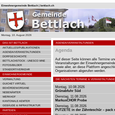
Einwohnergemeinde Bettlach | bettlach.ch
Montag, 10. August 2026
DAS IST BETTLACH
AGENDA/VERANSTALTUNGEN
AKTUELLES/PUBLIKATIONEN
Agenda
AGENDA/VERANSTALTUNGEN
DORFGESCHICHTE
Auf dieser Seite können alle Termine un
BETTLACHSTOCK - UNESCO WNE
Veranstaltungen der Einwohnergemeinde
FOTOS/BILDER
sowie aller, an diese Plattform angesch
STANDORT/VERKEHR
Organisationen abgerufen werden.
EINWOHNERGEMEINDE
VERWALTUNG
DIE NÄCHSTEN TERMINE & VERANSTALTUNGE
GUICHET VIRTUEL
Montag, 10.08.2026
BEHÖRDEN/ORGANE
Grünabfuhr Süd
NEBENÄMTER
Dienstag, 11.08.2026
WERKHOF
MarkusCHOR Probe
KANTONALE AEMTER
GEBÄUDE & INFRASTRUKTUR
Dienstag, 11.08.2026
PUTZETE in der Zähnteschür – pack m
PARTEIEN