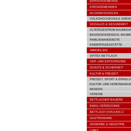
BÜRGERGEMEINDE
KIRCHGEMEINDEN
BILDUNG/SCHULEN
VOLKSHOCHSCHULE GREN
SOZIALES & GESUNDHEIT
ALTERSZENTRUM BAUMGAR
BAUGENOSSENSCH. BAUM
FAMILIENANGEBOTE
KINDERTAGESSTÄTTE
IMMOBILIEN
SPITEX BETTLACH
VER- UND ENTSORGUNG
SCHUTZ & SICHERHEIT
KULTUR & FREIZEIT
FREIZEIT, SPORT & ERHOL
KULTUR- UND VEREINSHÄU
MUSEEN
VEREINE
BETTLACHER BAUERN
EMAIL-VERZEICHNIS
BETTLACH VON A BIS Z
GASTRONOMIE
GEWERBE & INDUSTRIE
LINKS