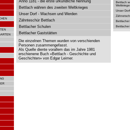
Anno 1181 - die erste urkundliche Nennung
Bettlach 
Weltkriege
Bettlach währen des zweiten Weltkrieges
Unser Dor
Unser Dorf - Wachsen und Werden
Zähnetsch
CHEN
Zähnteschür Bettlach
Bettlacher
Bettlacher Schulen
Bettlacher
TEN
Bettlacher Gaststätten
GARTEN
Die einzelnen Themen wurden von verschienden
Personen zusammengefasst.
Als Quelle diente vorallem das im Jahre 1981
erschienene Buch «Bettlach - Geschichte und
Geschichten» von Edgar Leimer.
UNG
SER