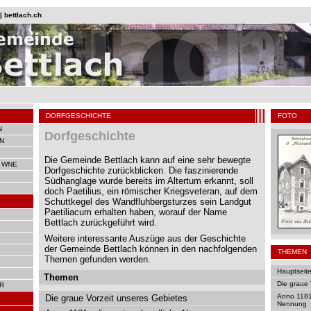
 bettlach.ch
DORFGESCHICHTE
FOTO
N
Dorfgeschichte
N
Die Gemeinde Bettlach kann auf eine sehr bewegte
 WNE
Dorfgeschichte zurückblicken. Die faszinierende
Südhanglage wurde bereits im Altertum erkannt, soll
doch Paetilius, ein römischer Kriegsveteran, auf dem
Schuttkegel des Wandfluhbergsturzes sein Landgut
Paetiliacum erhalten haben, worauf der Name
Bettlach zurückgeführt wird.
Weitere interessante Auszüge aus der Geschichte
der Gemeinde Bettlach können in den nachfolgenden
THEMEN
Themen gefunden werden.
Hauptseit
Themen
Die graue 
R
Anno 1181 
Die graue Vorzeit unseres Gebietes
Nennung