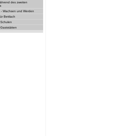
während des zweiten
s
f - Wachsen und Werden
ür Bettlach
 Schulen
 Gaststätten