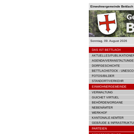
Einwohnergemeinde Bettlach |
Sonntag, 09. August 2026
DAS IST BETTLACH
AKTUELLES/PUBLIKATIONE
AGENDA/VERANSTALTUNGE
DORFGESCHICHTE
BETTLACHSTOCK - UNESCO
FOTOS/BILDER
STANDORT/VERKEHR
EINWOHNERGEMEINDE
VERWALTUNG
GUICHET VIRTUEL
BEHÖRDEN/ORGANE
NEBENÄMTER
WERKHOF
KANTONALE AEMTER
GEBÄUDE & INFRASTRUKTU
PARTEIEN