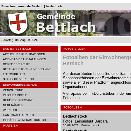
Einwohnergemeinde Bettlach | bettlach.ch
Samstag, 08. August 2026
DAS IST BETTLACH
FOTOS/BILDER
AKTUELLES/PUBLIKATIONEN
Fotoalben der Einwohnerg
AGENDA/VERANSTALTUNGEN
Bettlach
DORFGESCHICHTE
BETTLACHSTOCK - UNESCO WNE
Auf dieser Seiten finden Sie eine Samm
FOTOS/BILDER
Schnappschüssen der Einwohnergemein
STANDORT/VERKEHR
sowie aller, dieser Plattform angeschlo
EINWOHNERGEMEINDE
Organisationen.
VERWALTUNG
Viel Spass beim «Durchstöbern» der ei
GUICHET VIRTUEL
Fotoalben.
BEHÖRDEN/ORGANE
NEBENÄMTER
FOTOALBEN
WERKHOF
KANTONALE AEMTER
Bettlachstock
GEBÄUDE & INFRASTRUKTUR
Fotos: Leibundgut Barbara
06.08.2021 | Bettlachstock
PARTEIEN