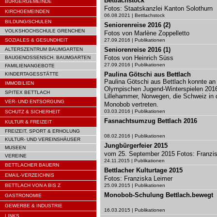
Bettlachstock
BÜRGERGEMEINDE
Fotos: Staatskanzlei Kanton Solothurn
KIRCHGEMEINDEN
06.08.2021 | Bettlachstock
BILDUNG/SCHULEN
Seniorenreise 2016 (2)
VOLKSHOCHSCHULE GRENCHEN
Fotos von Marlène Zoppelletto
SOZIALES & GESUNDHEIT
27.09.2016 | Publikationen
Seniorenreise 2016 (1)
ALTERSZENTRUM BAUMGARTEN
Fotos von Heinrich Süss
BAUGENOSSENSCH. BAUMGARTEN
27.09.2016 | Publikationen
FAMILIENANGEBOTE
Paulina Götschi aus Bettlach
KINDERTAGESSTÄTTE
Paulina Götschi aus Bettlach konnte an
IMMOBILIEN
Olympischen Jugend-Winterspielen 2016
SPITEX BETTLACH
Lillehammer, Norwegen, die Schweiz in d
VER- UND ENTSORGUNG
Monobob vertreten.
03.03.2016 | Publikationen
SCHUTZ & SICHERHEIT
Fasnachtsumzug Bettlach 2016
KULTUR & FREIZEIT
FREIZEIT, SPORT & ERHOLUNG
08.02.2016 | Publikationen
KULTUR- UND VEREINSHÄUSER
Jungbürgerfeier 2015
MUSEEN
vom 25. September 2015 Fotos: Franzi
VEREINE
24.11.2015 | Publikationen
BETTLACHER BAUERN
Bettlacher Kulturtage 2015
EMAIL-VERZEICHNIS
Fotos: Franziska Leimer
BETTLACH VON A BIS Z
25.09.2015 | Publikationen
Monobob-Schulung Bettlach.bewegt
GASTRONOMIE
GEWERBE & INDUSTRIE
16.03.2015 | Publikationen
LINKS