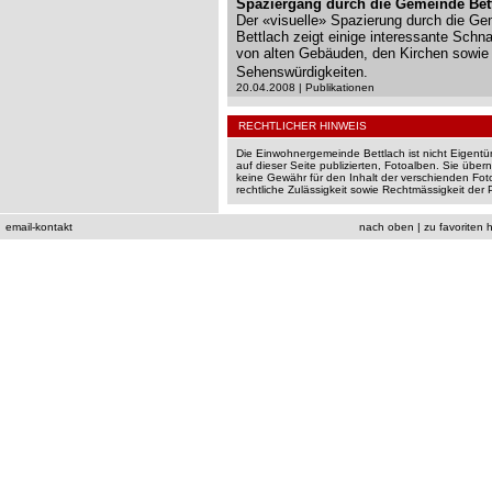
Spaziergang durch die Gemeinde Bet
Der «visuelle» Spazierung durch die G
Bettlach zeigt einige interessante Sch
von alten Gebäuden, den Kirchen sowie 
Sehenswürdigkeiten.
20.04.2008 | Publikationen
RECHTLICHER HINWEIS
Die Einwohnergemeinde Bettlach ist nicht Eigentüm
auf dieser Seite publizierten, Fotoalben. Sie über
keine Gewähr für den Inhalt der verschienden Fot
rechtliche Zulässigkeit sowie Rechtmässigkeit der P
email-kontakt
nach oben
|
zu favoriten 