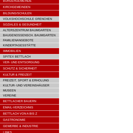
BÜRGERGEMEINDE
KIRCHGEMEINDEN
BILDUNG/SCHULEN
VOLKSHOCHSCHULE GRENCHEN
SOZIALES & GESUNDHEIT
ALTERSZENTRUM BAUMGARTEN
BAUGENOSSENSCH. BAUMGARTEN
FAMILIENANGEBOTE
KINDERTAGESSTÄTTE
IMMOBILIEN
SPITEX BETTLACH
VER- UND ENTSORGUNG
SCHUTZ & SICHERHEIT
KULTUR & FREIZEIT
FREIZEIT, SPORT & ERHOLUNG
KULTUR- UND VEREINSHÄUSER
MUSEEN
VEREINE
BETTLACHER BAUERN
EMAIL-VERZEICHNIS
BETTLACH VON A BIS Z
GASTRONOMIE
GEWERBE & INDUSTRIE
LINKS