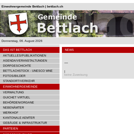
Einwohnergemeinde Bettlach | bettlach.ch
Donnerstag, 06. August 2026
DAS IST BETTLACH
NEWS
AKTUELLES/PUBLIKATIONEN
AGENDA/VERANSTALTUNGEN
---
DORFGESCHICHTE
BETTLACHSTOCK - UNESCO WNE
|
keine Zuweisung
FOTOS/BILDER
STANDORT/VERKEHR
EINWOHNERGEMEINDE
VERWALTUNG
GUICHET VIRTUEL
BEHÖRDEN/ORGANE
NEBENÄMTER
WERKHOF
KANTONALE AEMTER
GEBÄUDE & INFRASTRUKTUR
PARTEIEN