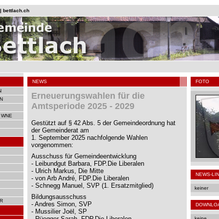
 bettlach.ch
NEWS
FOTO
N
Erneuerungswahlen für die
N
Amtsperiode 2025 - 2029
 WNE
Gestützt auf § 42 Abs. 5 der Gemeindeordnung hat
der Gemeinderat am
1. September 2025 nachfolgende Wahlen
vorgenommen:
Ausschuss für Gemeindeentwicklung
- Leibundgut Barbara, FDP.Die Liberalen
- Ulrich Markus, Die Mitte
NEWS-LI
- von Arb André, FDP.Die Liberalen
- Schnegg Manuel, SVP (1. Ersatzmitglied)
keiner
Bildungsausschuss
R
- Andres Simon, SVP
DOWNLO
- Mussilier Joël, SP
- Rüegger Sarah, FDP.Die Liberalen
keine