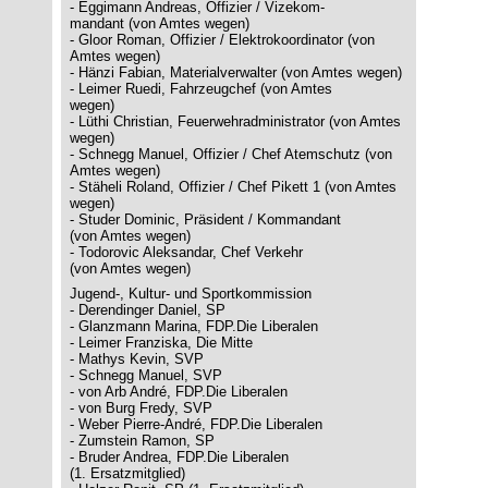
- Eggimann Andreas, Offizier / Vizekom-
mandant (von Amtes wegen)
- Gloor Roman, Offizier / Elektrokoordinator (von
Amtes wegen)
- Hänzi Fabian, Materialverwalter (von Amtes wegen)
- Leimer Ruedi, Fahrzeugchef (von Amtes
wegen)
- Lüthi Christian, Feuerwehradministrator (von Amtes
wegen)
- Schnegg Manuel, Offizier / Chef Atemschutz (von
Amtes wegen)
- Stäheli Roland, Offizier / Chef Pikett 1 (von Amtes
wegen)
- Studer Dominic, Präsident / Kommandant
(von Amtes wegen)
- Todorovic Aleksandar, Chef Verkehr
(von Amtes wegen)
Jugend-, Kultur- und Sportkommission
- Derendinger Daniel, SP
- Glanzmann Marina, FDP.Die Liberalen
- Leimer Franziska, Die Mitte
- Mathys Kevin, SVP
- Schnegg Manuel, SVP
- von Arb André, FDP.Die Liberalen
- von Burg Fredy, SVP
- Weber Pierre-André, FDP.Die Liberalen
- Zumstein Ramon, SP
- Bruder Andrea, FDP.Die Liberalen
(1. Ersatzmitglied)