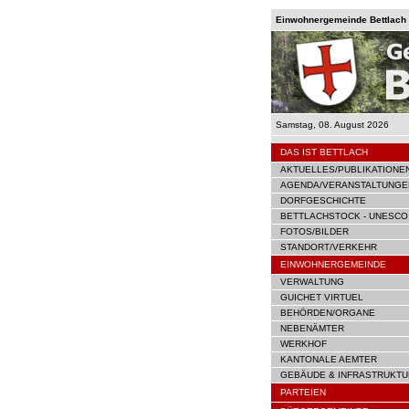
Einwohnergemeinde Bettlach |
Samstag, 08. August 2026
DAS IST BETTLACH
AKTUELLES/PUBLIKATIONE
AGENDA/VERANSTALTUNGE
DORFGESCHICHTE
BETTLACHSTOCK - UNESCO
FOTOS/BILDER
STANDORT/VERKEHR
EINWOHNERGEMEINDE
VERWALTUNG
GUICHET VIRTUEL
BEHÖRDEN/ORGANE
NEBENÄMTER
WERKHOF
KANTONALE AEMTER
GEBÄUDE & INFRASTRUKTU
PARTEIEN