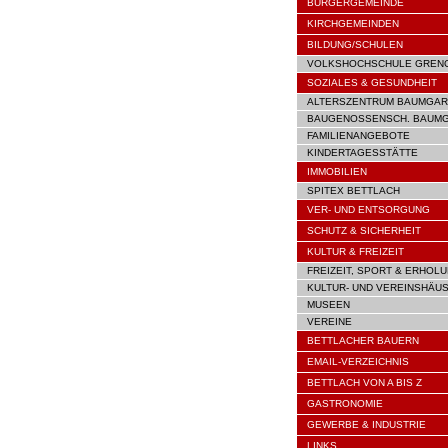
BÜRGERGEMEINDE
KIRCHGEMEINDEN
BILDUNG/SCHULEN
VOLKSHOCHSCHULE GREN
SOZIALES & GESUNDHEIT
ALTERSZENTRUM BAUMGAR
BAUGENOSSENSCH. BAUM
FAMILIENANGEBOTE
KINDERTAGESSTÄTTE
IMMOBILIEN
SPITEX BETTLACH
VER- UND ENTSORGUNG
SCHUTZ & SICHERHEIT
KULTUR & FREIZEIT
FREIZEIT, SPORT & ERHOL
KULTUR- UND VEREINSHÄU
MUSEEN
VEREINE
BETTLACHER BAUERN
EMAIL-VERZEICHNIS
BETTLACH VON A BIS Z
GASTRONOMIE
GEWERBE & INDUSTRIE
LINKS