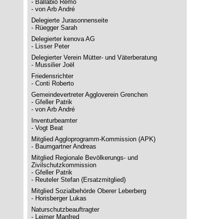
- Ballabio Remo
- von Arb André
Delegierte Jurasonnenseite
- Rüegger Sarah
Delegierter kenova AG
- Lisser Peter
Delegierter Verein Mütter- und Väterberatung
- Mussilier Joël
Friedensrichter
- Conti Roberto
Gemeindevertreter Aggloverein Grenchen
- Gfeller Patrik
- von Arb André
Inventurbeamter
- Vogt Beat
Mitglied Aggloprogramm-Kommission (APK)
- Baumgartner Andreas
Mitglied Regionale Bevölkerungs- und
Zivilschutzkommission
- Gfeller Patrik
- Reuteler Stefan (Ersatzmitglied)
Mitglied Sozialbehörde Oberer Leberberg
- Horisberger Lukas
Naturschutzbeauftragter
- Leimer Manfred