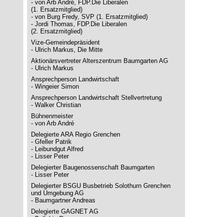
- von Arb André, FDP.Die Liberalen
(1. Ersatzmitglied)
- von Burg Fredy, SVP (1. Ersatzmitglied)
- Jordi Thomas, FDP.Die Liberalen
(2. Ersatzmitglied)
Vize-Gemeindepräsident
- Ulrich Markus, Die Mitte
Aktionärsvertreter Alterszentrum Baumgarten AG
- Ulrich Markus
Ansprechperson Landwirtschaft
- Wingeier Simon
Ansprechperson Landwirtschaft Stellvertretung
- Walker Christian
Bühnenmeister
- von Arb André
Delegierte ARA Regio Grenchen
- Gfeller Patrik
- Leibundgut Alfred
- Lisser Peter
Delegierter Baugenossenschaft Baumgarten
- Lisser Peter
Delegierter BSGU Busbetrieb Solothurn Grenchen
und Umgebung AG
- Baumgartner Andreas
Delegierte GAGNET AG