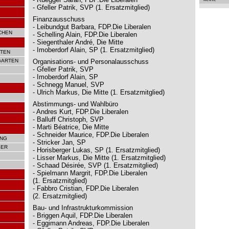
- Gfeller Patrik, SVP (1. Ersatzmitglied)
Finanzausschuss
- Leibundgut Barbara, FDP.Die Liberalen
CHEN
- Schelling Alain, FDP.Die Liberalen
- Siegenthaler André, Die Mitte
- Imoberdorf Alain, SP (1. Ersatzmitglied)
TEN
GARTEN
Organisations- und Personalausschuss
- Gfeller Patrik, SVP
- Imoberdorf Alain, SP
- Schnegg Manuel, SVP
- Ulrich Markus, Die Mitte (1. Ersatzmitglied)
Abstimmungs- und Wahlbüro
- Andres Kurt, FDP.Die Liberalen
- Balluff Christoph, SVP
- Marti Béatrice, Die Mitte
- Schneider Maurice, FDP.Die Liberalen
UNG
- Stricker Jan, SP
SER
- Horisberger Lukas, SP (1. Ersatzmitglied)
- Lisser Markus, Die Mitte (1. Ersatzmitglied)
- Schaad Désirée, SVP (1. Ersatzmitglied)
- Spielmann Margrit, FDP.Die Liberalen
(1. Ersatzmitglied)
- Fabbro Cristian, FDP.Die Liberalen
(2. Ersatzmitglied)
Bau- und Infrastrukturkommission
- Briggen Aquil, FDP.Die Liberalen
- Eggimann Andreas, FDP.Die Liberalen