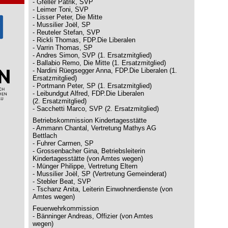
- Gfeller Patrik, SVP
- Leimer Toni, SVP
- Lisser Peter, Die Mitte
- Mussilier Joël, SP
- Reuteler Stefan, SVP
- Rickli Thomas, FDP.Die Liberalen
- Varrin Thomas, SP
- Andres Simon, SVP (1. Ersatzmitglied)
- Ballabio Remo, Die Mitte (1. Ersatzmitglied)
- Nardini Rüegsegger Anna, FDP.Die Liberalen (1.
Ersatzmitglied)
- Portmann Peter, SP (1. Ersatzmitglied)
- Leibundgut Alfred, FDP.Die Liberalen
(2. Ersatzmitglied)
- Sacchetti Marco, SVP (2. Ersatzmitglied)
Betriebskommission Kindertagesstätte
- Ammann Chantal, Vertretung Mathys AG
Bettlach
- Fuhrer Carmen, SP
- Grossenbacher Gina, Betriebsleiterin
Kindertagesstätte (von Amtes wegen)
- Münger Philippe, Vertretung Eltern
- Mussilier Joël, SP (Vertretung Gemeinderat)
- Stebler Beat, SVP
- Tschanz Anita, Leiterin Einwohnerdienste (von
Amtes wegen)
Feuerwehrkommission
- Bänninger Andreas, Offizier (von Amtes
wegen)