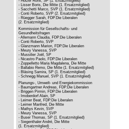
- Holzer Ronit, SP (1. Ersatzmitglied)
- Lisser Boris, Die Mitte (1. Ersatzmitglied)
- Sacchetti Marco, SVP (1. Ersatzmitglied)
- Conti Roberto, SVP (2. Ersatzmitglied)
- Rüegger Sarah, FDP.Die Liberalen
(2. Ersatzmitglied)
Kommission für Gesellschafts- und
Gesundheitsfragen
- Allemann Claudia, FDP.Die Liberalen
- Conti Roberto, SVP
- Glanzmann Marion, FDP.Die Liberalen
- Meury Vanessa, SVP
- Mussilier Joël, SP
- Nicastro Paolo, FDP.Die Liberalen
- Zoppelletto Maria Magdalena, Die Mitte
- Ballabio Remo, Die Mitte (1. Ersatzmitglied)
- Bläsing Samira, SP (1. Ersatzmitglied)
- Schnegg Manuel, SVP (1. Ersatzmitglied)
Planungs-, Umwelt- und Energiekommission
- Baumgartner Andreas, FDP.Die Liberalen
- Briggen Pirmin, FDP.Die Liberalen
- Imoberdorf Alain, SP
- Leimer Beat, FDP.Die Liberalen
- Leimer Manfred, Die Mitte
- Mathys Kevin, SVP
- Meury Vanessa, SVP
- Buser Thomas, SP (1. Ersatzmitglied)
- Siegenthaler André, Die Mitte
(1. Ersatzmitglied)