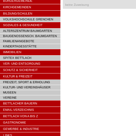
BÜRGERGEMEINDE
keine Zuweisung
KIRCHGEMEINDEN
BILDUNG/SCHULEN
VOLKSHOCHSCHULE GRENCHEN
SOZIALES & GESUNDHEIT
ALTERSZENTRUM BAUMGARTEN
BAUGENOSSENSCH. BAUMGARTEN
FAMILIENANGEBOTE
KINDERTAGESSTÄTTE
IMMOBILIEN
SPITEX BETTLACH
VER- UND ENTSORGUNG
SCHUTZ & SICHERHEIT
KULTUR & FREIZEIT
FREIZEIT, SPORT & ERHOLUNG
KULTUR- UND VEREINSHÄUSER
MUSEEN
VEREINE
BETTLACHER BAUERN
EMAIL-VERZEICHNIS
BETTLACH VON A BIS Z
GASTRONOMIE
GEWERBE & INDUSTRIE
LINKS