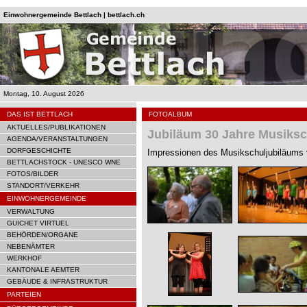
Einwohnergemeinde Bettlach | bettlach.ch
Montag, 10. August 2026
DAS IST BETTLACH
FOTOALBUM
AKTUELLES/PUBLIKATIONEN
Jubiläum 30 Jahre Musiksc
AGENDA/VERANSTALTUNGEN
DORFGESCHICHTE
Impressionen des Musikschuljubiläums
BETTLACHSTOCK - UNESCO WNE
FOTOS/BILDER
STANDORT/VERKEHR
EINWOHNERGEMEINDE
VERWALTUNG
GUICHET VIRTUEL
BEHÖRDEN/ORGANE
NEBENÄMTER
WERKHOF
KANTONALE AEMTER
GEBÄUDE & INFRASTRUKTUR
PARTEIEN