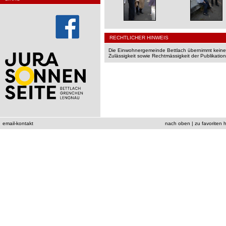
RECHTLICHER HINWEIS
Die Einwohnergemeinde Bettlach übernimmt keine Ge
Zulässigkeit sowie Rechtmässigkeit der Publikation
email-kontakt
nach oben
|
zu favoriten 