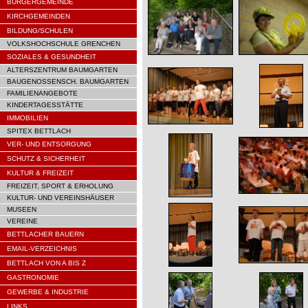
BÜRGERGEMEINDE
KIRCHGEMEINDEN
BILDUNG/SCHULEN
VOLKSHOCHSCHULE GRENCHEN
SOZIALES & GESUNDHEIT
ALTERSZENTRUM BAUMGARTEN
BAUGENOSSENSCH. BAUMGARTEN
FAMILIENANGEBOTE
KINDERTAGESSTÄTTE
IMMOBILIEN
SPITEX BETTLACH
VER- UND ENTSORGUNG
SCHUTZ & SICHERHEIT
KULTUR & FREIZEIT
FREIZEIT, SPORT & ERHOLUNG
KULTUR- UND VEREINSHÄUSER
MUSEEN
VEREINE
BETTLACHER BAUERN
EMAIL-VERZEICHNIS
BETTLACH VON A BIS Z
GASTRONOMIE
GEWERBE & INDUSTRIE
LINKS