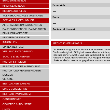
BÜRGERGEMEINDE
Beschrieb
KIRCHGEMEINDEN
---
BILDUNG/SCHULEN
VOLKSHOCHSCHULE GRENCHEN
Preis
SOZIALES & GESUNDHEIT
---
ALTERSZENTRUM BAUMGARTEN
BAUGENOSSENSCH. BAUMGARTEN
Anbieter & Kontakt
FAMILIENANGEBOTE
KINDERTAGESSTÄTTE
IMMOBILIEN
RECHTLICHER HINWEIS
SPITEX BETTLACH
Die Einwohnergemeinde Bettlach übernimmt für di
VER- UND ENTSORGUNG
Rechtsmässigkeit, Gültigkeit sowie den Inhalt des 
Inserats keine Gewähr. Das Inserat basiert auf d
SCHUTZ & SICHERHEIT
Anbieterin resp. des Anbieters. Für Fragen wenden 
direkt an die im Inserat angegebene Kontaktadres
KULTUR & FREIZEIT
FREIZEIT, SPORT & ERHOLUNG
KULTUR- UND VEREINSHÄUSER
MUSEEN
VEREINE
BETTLACHER BAUERN
EMAIL-VERZEICHNIS
BETTLACH VON A BIS Z
GASTRONOMIE
GEWERBE & INDUSTRIE
LINKS