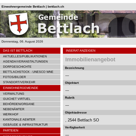
Einwohnergemeinde Bettlach | bettlach.ch
Donnerstag, 06. August 2026
DAS IST BETTLACH
INSERAT ANZEIGEN
AKTUELLES/PUBLIKATIONEN
Immobilienangebot
AGENDA/VERANSTALTUNGEN
DORFGESCHICHTE
Bezeichnung
BETTLACHSTOCK - UNESCO WNE
---
FOTOS/BILDER
STANDORT/VERKEHR
Objektart
EINWOHNERGEMEINDE
---
VERWALTUNG
Rubrik
GUICHET VIRTUEL
BEHÖRDEN/ORGANE
---
NEBENÄMTER
Objektadresse
WERKHOF
KANTONALE AEMTER
, 2544 Bettlach SO
GEBÄUDE & INFRASTRUKTUR
Verfügbarkeit
PARTEIEN
---