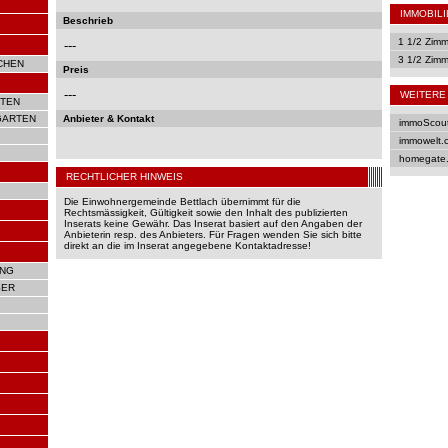
IMMOBIL
Beschrieb
1 1/2 Zim
---
3 1/2 Zim
CHEN
Preis
---
WEITERE 
TEN
GARTEN
Anbieter & Kontakt
immoScou
immowelt.
homegate
RECHTLICHER HINWEIS
Die Einwohnergemeinde Bettlach übernimmt für die
Rechtsmässigkeit, Gültigkeit sowie den Inhalt des publizierten
Inserats keine Gewähr. Das Inserat basiert auf den Angaben der
Anbieterin resp. des Anbieters. Für Fragen wenden Sie sich bitte
direkt an die im Inserat angegebene Kontaktadresse!
UNG
SER