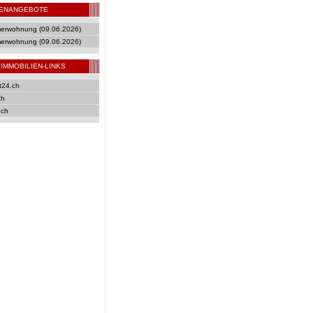
IENANGEBOTE
merwohnung (09.06.2026)
merwohnung (09.06.2026)
IMMOBILIEN-LINKS
t24.ch
ch
.ch