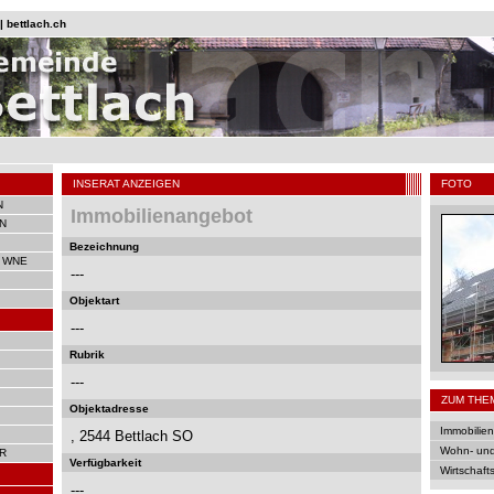
 bettlach.ch
INSERAT ANZEIGEN
FOTO
N
Immobilienangebot
N
Bezeichnung
 WNE
---
Objektart
---
Rubrik
---
ZUM THE
Objektadresse
Immobilien
, 2544 Bettlach SO
Wohn- und
R
Verfügbarkeit
Wirtschaft
---