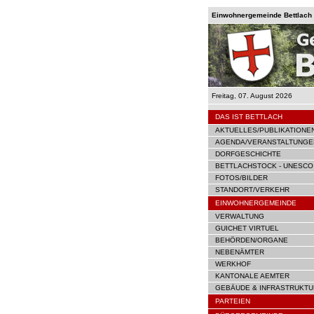
Einwohnergemeinde Bettlach |
Freitag, 07. August 2026
DAS IST BETTLACH
AKTUELLES/PUBLIKATIONE
AGENDA/VERANSTALTUNGE
DORFGESCHICHTE
BETTLACHSTOCK - UNESCO
FOTOS/BILDER
STANDORT/VERKEHR
EINWOHNERGEMEINDE
VERWALTUNG
GUICHET VIRTUEL
BEHÖRDEN/ORGANE
NEBENÄMTER
WERKHOF
KANTONALE AEMTER
GEBÄUDE & INFRASTRUKTU
PARTEIEN