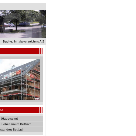
Suche:
Inhaltsverzeichnis A-Z
MA
 (Hauptseite)
 Lebensraum Bettlach
sstandort Bettlach