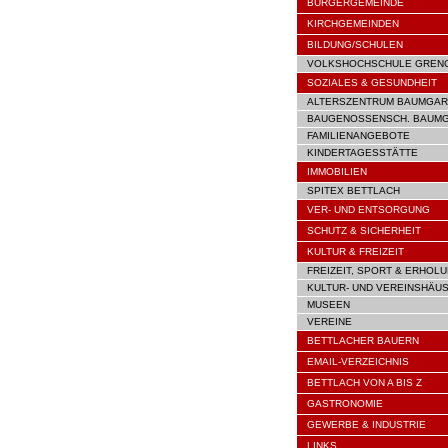
BÜRGERGEMEINDE
KIRCHGEMEINDEN
BILDUNG/SCHULEN
VOLKSHOCHSCHULE GREN
SOZIALES & GESUNDHEIT
ALTERSZENTRUM BAUMGAR
BAUGENOSSENSCH. BAUM
FAMILIENANGEBOTE
KINDERTAGESSTÄTTE
IMMOBILIEN
SPITEX BETTLACH
VER- UND ENTSORGUNG
SCHUTZ & SICHERHEIT
KULTUR & FREIZEIT
FREIZEIT, SPORT & ERHOL
KULTUR- UND VEREINSHÄU
MUSEEN
VEREINE
BETTLACHER BAUERN
EMAIL-VERZEICHNIS
BETTLACH VON A BIS Z
GASTRONOMIE
GEWERBE & INDUSTRIE
LINKS