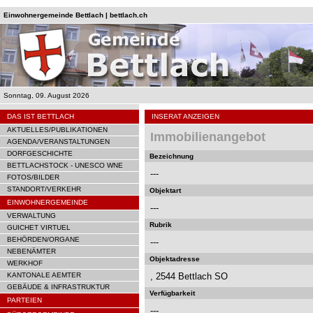
Einwohnergemeinde Bettlach | bettlach.ch
Sonntag, 09. August 2026
DAS IST BETTLACH
INSERAT ANZEIGEN
AKTUELLES/PUBLIKATIONEN
Immobilienangebot
AGENDA/VERANSTALTUNGEN
DORFGESCHICHTE
Bezeichnung
BETTLACHSTOCK - UNESCO WNE
---
FOTOS/BILDER
STANDORT/VERKEHR
Objektart
EINWOHNERGEMEINDE
---
VERWALTUNG
Rubrik
GUICHET VIRTUEL
BEHÖRDEN/ORGANE
---
NEBENÄMTER
Objektadresse
WERKHOF
KANTONALE AEMTER
, 2544 Bettlach SO
GEBÄUDE & INFRASTRUKTUR
Verfügbarkeit
PARTEIEN
---