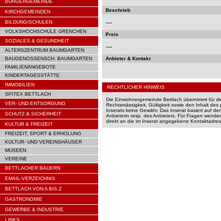
BÜRGERGEMEINDE
Beschrieb
KIRCHGEMEINDEN
---
BILDUNG/SCHULEN
VOLKSHOCHSCHULE GRENCHEN
Preis
SOZIALES & GESUNDHEIT
---
ALTERSZENTRUM BAUMGARTEN
BAUGENOSSENSCH. BAUMGARTEN
Anbieter & Kontakt
FAMILIENANGEBOTE
KINDERTAGESSTÄTTE
IMMOBILIEN
RECHTLICHER HINWEIS
SPITEX BETTLACH
Die Einwohnergemeinde Bettlach übernimmt für di
VER- UND ENTSORGUNG
Rechtsmässigkeit, Gültigkeit sowie den Inhalt des 
Inserats keine Gewähr. Das Inserat basiert auf d
SCHUTZ & SICHERHEIT
Anbieterin resp. des Anbieters. Für Fragen wenden 
direkt an die im Inserat angegebene Kontaktadres
KULTUR & FREIZEIT
FREIZEIT, SPORT & ERHOLUNG
KULTUR- UND VEREINSHÄUSER
MUSEEN
VEREINE
BETTLACHER BAUERN
EMAIL-VERZEICHNIS
BETTLACH VON A BIS Z
GASTRONOMIE
GEWERBE & INDUSTRIE
LINKS