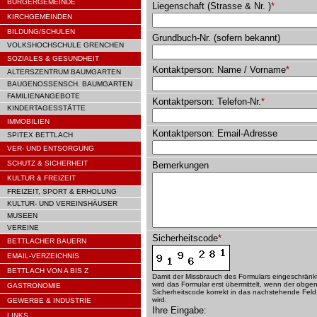
BÜRGERGEMEINDE
Liegenschaft (Strasse & Nr. )
*
KIRCHGEMEINDEN
BILDUNG/SCHULEN
Grundbuch-Nr. (sofern bekannt)
VOLKSHOCHSCHULE GRENCHEN
SOZIALES & GESUNDHEIT
Kontaktperson: Name / Vorname
*
ALTERSZENTRUM BAUMGARTEN
BAUGENOSSENSCH. BAUMGARTEN
FAMILIENANGEBOTE
Kontaktperson: Telefon-Nr.
*
KINDERTAGESSTÄTTE
IMMOBILIEN
Kontaktperson: Email-Adresse
SPITEX BETTLACH
VER- UND ENTSORGUNG
SCHUTZ & SICHERHEIT
Bemerkungen
KULTUR & FREIZEIT
FREIZEIT, SPORT & ERHOLUNG
KULTUR- UND VEREINSHÄUSER
MUSEEN
VEREINE
Sicherheitscode
*
BETTLACHER BAUERN
EMAIL-VERZEICHNIS
BETTLACH VON A BIS Z
Damit der Missbrauch des Formulars eingeschränk
wird das Formular erst übermittelt, wenn der obge
GASTRONOMIE
Sicherheitscode korrekt in das nachstehende Feld
wird.
GEWERBE & INDUSTRIE
Ihre Eingabe:
LINKS