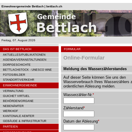
Einwohnergemeinde Bettlach | bettlach.ch
Freitag, 07. August 2026
DAS IST BETTLACH
FORMULAR
AKTUELLES/PUBLIKATIONEN
Online-Formular
AGENDA/VERANSTALTUNGEN
DORFGESCHICHTE
Meldung des Wasserzählerstandes
BETTLACHSTOCK - UNESCO WNE
FOTOS/BILDER
Auf dieser Seite können Sie uns den
STANDORT/VERKEHR
Wasserverbrauch Ihres Wasserzählers 
EINWOHNERGEMEINDE
ordentlichen Ablesung melden.
VERWALTUNG
Wasserzähler-Nr.
*
GUICHET VIRTUEL
BEHÖRDEN/ORGANE
NEBENÄMTER
Zählerstand
*
WERKHOF
KANTONALE AEMTER
Datum der Ablesung
*
GEBÄUDE & INFRASTRUKTUR
PARTEIEN