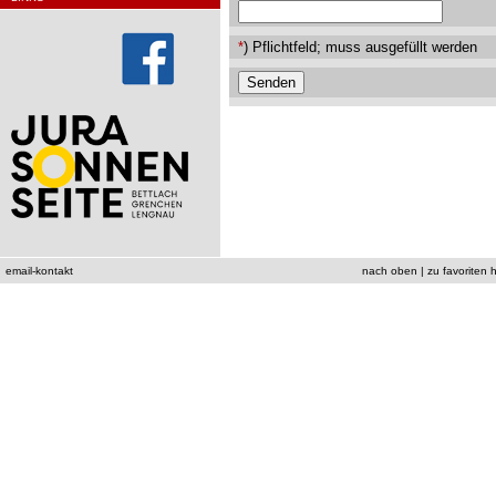
*
) Pflichtfeld; muss ausgefüllt werden
email-kontakt
nach oben
|
zu favoriten 