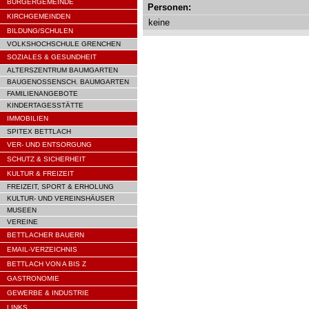
BÜRGERGEMEINDE
Personen:
KIRCHGEMEINDEN
keine
BILDUNG/SCHULEN
VOLKSHOCHSCHULE GRENCHEN
SOZIALES & GESUNDHEIT
ALTERSZENTRUM BAUMGARTEN
BAUGENOSSENSCH. BAUMGARTEN
FAMILIENANGEBOTE
KINDERTAGESSTÄTTE
IMMOBILIEN
SPITEX BETTLACH
VER- UND ENTSORGUNG
SCHUTZ & SICHERHEIT
KULTUR & FREIZEIT
FREIZEIT, SPORT & ERHOLUNG
KULTUR- UND VEREINSHÄUSER
MUSEEN
VEREINE
BETTLACHER BAUERN
EMAIL-VERZEICHNIS
BETTLACH VON A BIS Z
GASTRONOMIE
GEWERBE & INDUSTRIE
LINKS