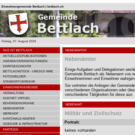
Einwohnergemeinde Bettlach | bettlach.ch
Freitag, 07. August 2026
DAS IST BETTLACH
NEBENÄMTER
AKTUELLES/PUBLIKATIONEN
Nebenämter
AGENDA/VERANSTALTUNGEN
DORFGESCHICHTE
Einige Aufgaben und Delegationen werde
BETTLACHSTOCK - UNESCO WNE
Gemeinde Bettlach als Nebenamt von e
FOTOS/BILDER
Einwohnerinnen und Einwohner wahrg
STANDORT/VERKEHR
Sie vertreten die Anliegen der Gemeinde
EINWOHNERGEMEINDE
verschiedenen Organisationen oder übe
VERWALTUNG
verschiedene Tätigkeiten für diese aus.
GUICHET VIRTUEL
BEHÖRDEN/ORGANE
NEBENAMT
NEBENÄMTER
Militär und Zivilschutz
WERKHOF
KANTONALE AEMTER
Portrait:
GEBÄUDE & INFRASTRUKTUR
PARTEIEN
keines vorhanden