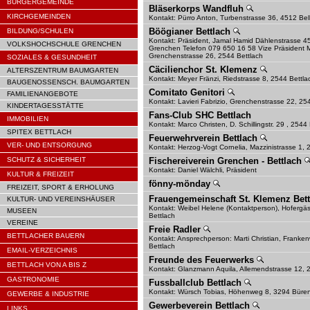
BÜRGERGEMEINDE
Bläserkorps Wandfluh
KIRCHGEMEINDEN
Kontakt: Pürro Anton, Turbenstrasse 36, 4512 Bel
Böögianer Bettlach
BILDUNG/SCHULEN
Kontakt: Präsident, Jamal Hamid Dählenstrasse 4
VOLKSHOCHSCHULE GRENCHEN
Grenchen Telefon 079 650 16 58 Vize Präsident
Grenchenstrasse 26, 2544 Bettlach
SOZIALES & GESUNDHEIT
Cäcilienchor St. Klemenz
ALTERSZENTRUM BAUMGARTEN
Kontakt: Meyer Fränzi, Riedstrasse 8, 2544 Bettla
BAUGENOSSENSCH. BAUMGARTEN
Comitato Genitori
FAMILIENANGEBOTE
Kontakt: Lavieri Fabrizio, Grenchenstrasse 22, 25
KINDERTAGESSTÄTTE
Fans-Club SHC Bettlach
IMMOBILIEN
Kontakt: Marco Christen, D. Schillingstr. 29 , 2544
SPITEX BETTLACH
Feuerwehrverein Bettlach
VER- UND ENTSORGUNG
Kontakt: Herzog-Vogt Cornelia, Mazzinistrasse 1
SCHUTZ & SICHERHEIT
Fischereiverein Grenchen - Bettlach
Kontakt: Daniel Wälchli, Präsident
KULTUR & FREIZEIT
fönny-mönday
FREIZEIT, SPORT & ERHOLUNG
Frauengemeinschaft St. Klemenz Bet
KULTUR- UND VEREINSHÄUSER
Kontakt: Weibel Helene (Kontaktperson), Hofergäs
MUSEEN
Bettlach
VEREINE
Freie Radler
BETTLACHER BAUERN
Kontakt: Ansprechperson: Marti Christian, Franke
Bettlach
EMAIL-VERZEICHNIS
Freunde des Feuerwerks
BETTLACH VON A BIS Z
Kontakt: Glanzmann Aquila, Allemendstrasse 12, 
GASTRONOMIE
Fussballclub Bettlach
Kontakt: Würsch Tobias, Höhenweg 8, 3294 Büren
GEWERBE & INDUSTRIE
Gewerbeverein Bettlach
LINKS