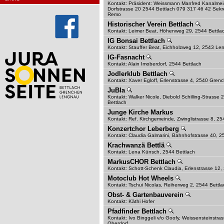
Kontakt: Präsident: Weissmann Manfred Kanalmei
Dorfstrasse 20 2544 Bettlach 079 317 46 42 Sekre
Remo
Historischer Verein Bettlach
Kontakt: Leimer Beat, Höhenweg 29, 2544 Bettla
IG Bonsai Bettlach
Kontakt: Stauffer Beat, Eichholzweg 12, 2543 L
IG-Fasnacht
Kontakt: Alain Imoberdorf, 2544 Bettlach
Jodlerklub Bettlach
Kontakt: Xaver Egloff, Erlenstrasse 4, 2540 Gren
JuBla
Kontakt: Walker Nicole, Diebold Schilling-Strasse
Bettlach
Junge Kirche Markus
Kontakt: Ref. Kirchgemeinde, Zwinglistrasse 8, 2
Konzertchor Leberberg
Kontakt: Claudia Galmarini, Bahnhofstrasse 40, 
Krachwanzä Bettlä
Kontakt: Lena Künsch, 2544 Bettlach
MarkusCHOR Bettlach
Kontakt: Schott-Schenk Claudia, Erlenstrasse 12
Motoclub Hot Wheels
Kontakt: Tschui Nicolas, Reiherweg 2, 2544 Bettla
Obst- & Gartenbauverein
Kontakt: Käthi Hofer
Pfadfinder Bettlach
Kontakt: Ivo Binggeli v/o Goofy, Weissensteinstra
Oberdorf