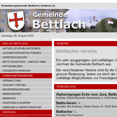
Einwohnergemeinde Bettlach | bettlach.ch
Samstag, 08. August 2026
DAS IST BETTLACH
VEREINE
AKTUELLES/PUBLIKATIONEN
Bettlacher Vereine
AGENDA/VERANSTALTUNGEN
DORFGESCHICHTE
Ein sehr ausgeprägtes und vielfältiges 
BETTLACHSTOCK - UNESCO WNE
zeichnet die Gemeinde Bettlach aus.
FOTOS/BILDER
Die verschiedenen Vereine sind für die
STANDORT/VERKEHR
grosser Bedeutung, bieten sie doch der
EINWOHNERGEMEINDE
vielfältige Möglichkeiten zur Freizeitges
VERWALTUNG
GUICHET VIRTUEL
VEREINSLISTE
BEHÖRDEN/ORGANE
NEBENÄMTER
Alphorngruppe Echo vom Jura, Bett
Kontakt: Ruedi Bauriedl, Kastelsweg 3, 2544 Bett
WERKHOF
Bettle-Verein
KANTONALE AEMTER
Kontakt: Bur Andreas, Hohle Gasse 12, 2544 Bett
GEBÄUDE & INFRASTRUKTUR
Bettlechor
PARTEIEN
Kontakt: Frei Susanne