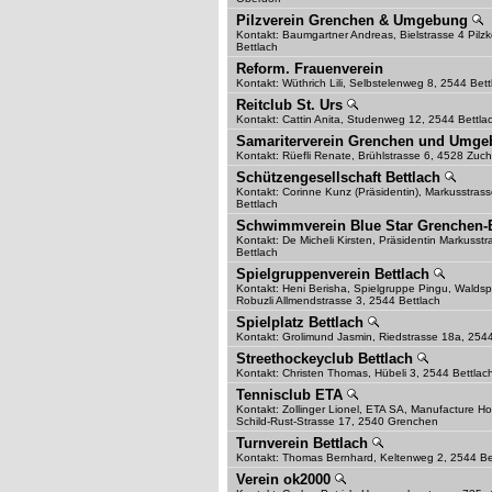
Pilzverein Grenchen & Umgebung
Kontakt: Baumgartner Andreas, Bielstrasse 4 Pilzk
Bettlach
Reform. Frauenverein
Kontakt: Wüthrich Lili, Selbstelenweg 8, 2544 Bett
Reitclub St. Urs
Kontakt: Cattin Anita, Studenweg 12, 2544 Bettla
Samariterverein Grenchen und Umg
Kontakt: Rüefli Renate, Brühlstrasse 6, 4528 Zuch
Schützengesellschaft Bettlach
Kontakt: Corinne Kunz (Präsidentin), Markusstras
Bettlach
Schwimmverein Blue Star Grenchen-
Kontakt: De Micheli Kirsten, Präsidentin Markusst
Bettlach
Spielgruppenverein Bettlach
Kontakt: Heni Berisha, Spielgruppe Pingu, Waldsp
Robuzli Allmendstrasse 3, 2544 Bettlach
Spielplatz Bettlach
Kontakt: Grolimund Jasmin, Riedstrasse 18a, 2544
Streethockeyclub Bettlach
Kontakt: Christen Thomas, Hübeli 3, 2544 Bettlac
Tennisclub ETA
Kontakt: Zollinger Lionel, ETA SA, Manufacture Ho
Schild-Rust-Strasse 17, 2540 Grenchen
Turnverein Bettlach
Kontakt: Thomas Bernhard, Keltenweg 2, 2544 Be
Verein ok2000