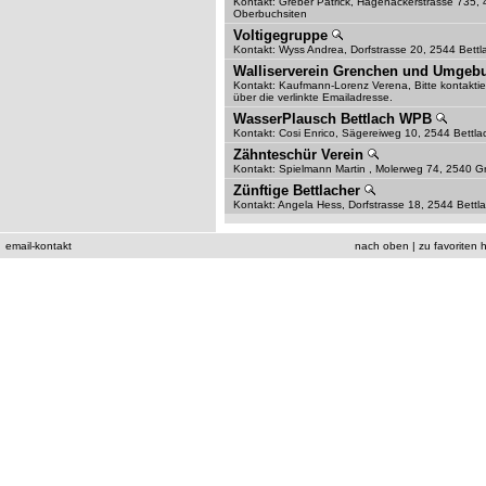
Kontakt: Greber Patrick, Hagenackerstrasse 735,
Oberbuchsiten
Voltigegruppe
Kontakt: Wyss Andrea, Dorfstrasse 20, 2544 Bettl
Walliserverein Grenchen und Umge
Kontakt: Kaufmann-Lorenz Verena, Bitte kontaktie
über die verlinkte Emailadresse.
WasserPlausch Bettlach WPB
Kontakt: Cosi Enrico, Sägereiweg 10, 2544 Bettla
Zähnteschür Verein
Kontakt: Spielmann Martin , Molerweg 74, 2540 
Zünftige Bettlacher
Kontakt: Angela Hess, Dorfstrasse 18, 2544 Bettl
email-kontakt
nach oben
|
zu favoriten 